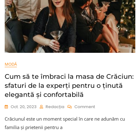
MODĂ
Cum să te îmbraci la masa de Crăciun:
sfaturi de la experți pentru o ținută
elegantă și confortabilă
On
Oct. 20, 2023
Redacția
Comment
Cum
Crăciunul este un moment special în care ne adunăm cu
Să
Te
familia și prietenii pentru a
Îmbraci
La