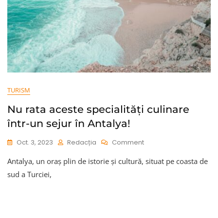
TURISM
Nu rata aceste specialități culinare
într-un sejur în Antalya!
On
Oct. 3, 2023
Redacția
Comment
Nu
Antalya, un oraș plin de istorie și cultură, situat pe coasta de
Rata
Aceste
sud a Turciei,
Specialități
Culinare
Într-
Un