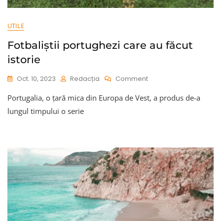
UTILE
Fotbaliștii portughezi care au făcut
istorie
On
Oct. 10, 2023
Redacția
Comment
Fotbaliștii
Portugalia, o țară mica din Europa de Vest, a produs de-a
Portughezi
Care
lungul timpului o serie
Au
Făcut
Istorie