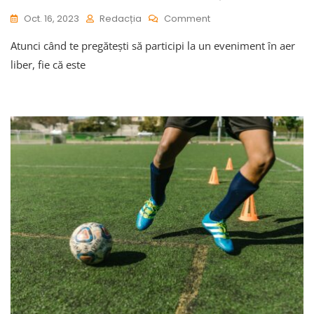
On
Oct. 16, 2023
Redacția
Comment
Cum
Atunci când te pregătești să participi la un eveniment în aer
Să
Te
liber, fie că este
Îmbraci
La
Un
Eveniment
În
Aer
Liber:
Sfaturi
De
La
Experți