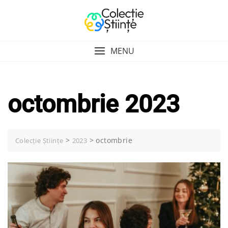
Skip
to
content
MENU
octombrie 2023
>
>
octombrie
Colecție Științe
2023