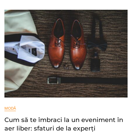
Masa
De
Crăciun:
Sfaturi
De
La
Experți
Pentru
O
Ținută
Elegantă
Și
Confortabilă
MODĂ
Cum să te îmbraci la un eveniment în
aer liber: sfaturi de la experți