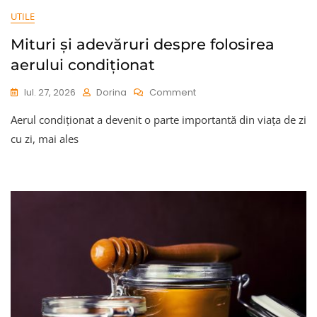
UTILE
Mituri și adevăruri despre folosirea
aerului condiționat
On
Iul. 27, 2026
Dorina
Comment
Mituri
Aerul condiționat a devenit o parte importantă din viața de zi
Și
Adevăruri
cu zi, mai ales
Despre
Folosirea
Aerului
Condiționat