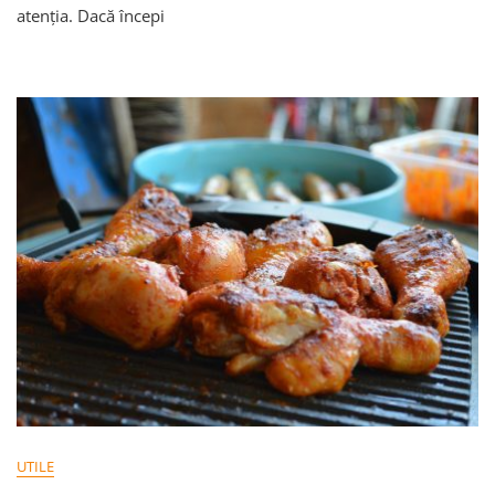
Tehnica
atenția. Dacă începi
Pomodoro
Cu
Planificarea
Zilnică
UTILE