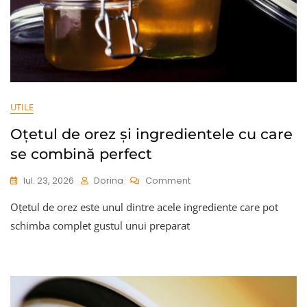
UTILE
Oțetul de orez și ingredientele cu care
se combină perfect
On
Iul. 23, 2026
Dorina
Comment
Oțetul
Oțetul de orez este unul dintre acele ingrediente care pot
De
Orez
schimba complet gustul unui preparat
Și
Ingredientele
Cu
Care
Se
Combină