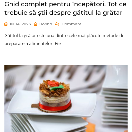
Ghid complet pentru începători. Tot ce
trebuie să știi despre gătitul la grătar
On
Iul. 14, 2026
Dorina
Comment
Ghid
Gătitul la grătar este una dintre cele mai plăcute metode de
Complet
Pentru
preparare a alimentelor. Fie
Începători.
Tot
Ce
Trebuie
Să
Știi
Despre
Gătitul
La
Grătar