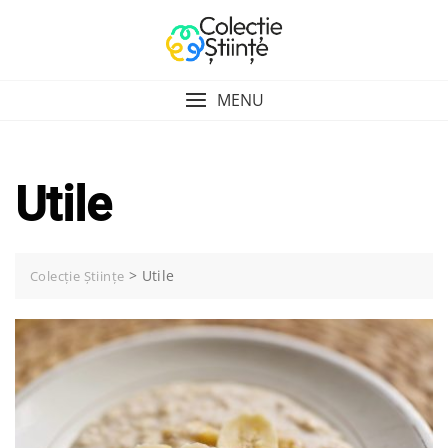
Skip
to
content
MENU
Utile
>
Utile
Colecție Științe