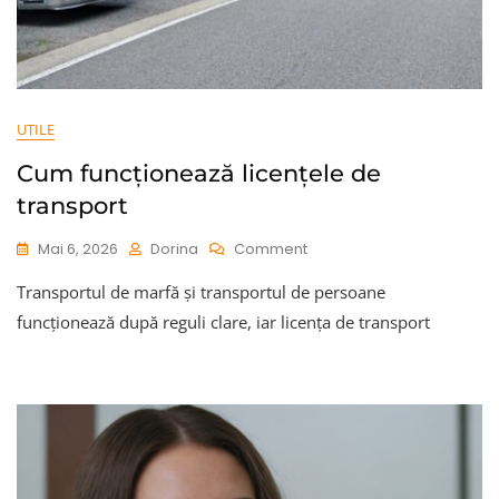
UTILE
Cum funcționează licențele de
transport
On
Mai 6, 2026
Dorina
Comment
Cum
Transportul de marfă și transportul de persoane
Funcționează
Licențele
funcționează după reguli clare, iar licența de transport
De
Transport