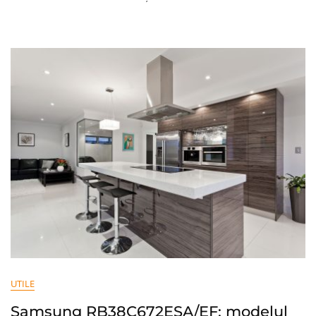
Energetică
Și
Ce
Schimbări
Pot
Reduce
Consumul
De
Energie
În
Locuință
UTILE
Samsung RB38C672ESA/EF: modelul