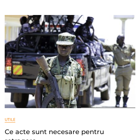
Primul
Interviu
Ca
Tânăr
Fără
Experiență
UTILE
Ce acte sunt necesare pentru