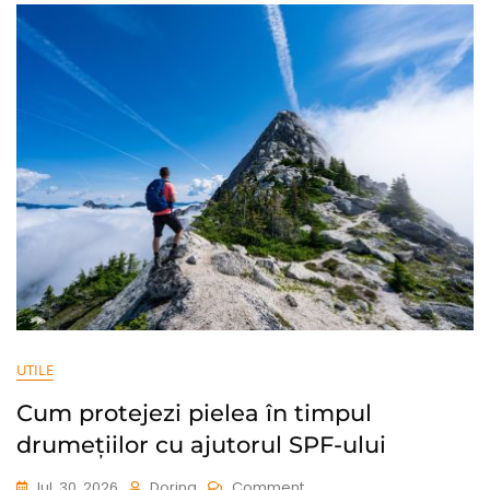
Fără
Disconfort
Și
Fără
Greșeli
UTILE
Cum protejezi pielea în timpul
drumețiilor cu ajutorul SPF-ului
On
Iul. 30, 2026
Dorina
Comment