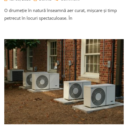
Cum
O drumeție în natură înseamnă aer curat, mișcare și timp
Protejezi
Pielea
petrecut în locuri spectaculoase. În
În
Timpul
Drumețiilor
Cu
Ajutorul
SPF-
Ului