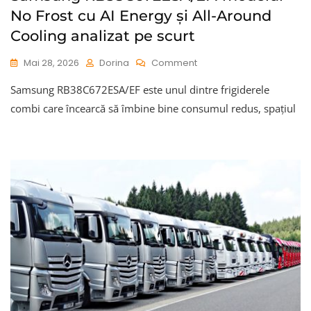
No Frost cu AI Energy și All-Around
Cooling analizat pe scurt
On
Mai 28, 2026
Dorina
Comment
Samsung
Samsung RB38C672ESA/EF este unul dintre frigiderele
RB38C672ESA/EF:
Modelul
combi care încearcă să îmbine bine consumul redus, spațiul
No
Frost
Cu
AI
Energy
Și
All-
Around
Cooling
Analizat
Pe
Scurt