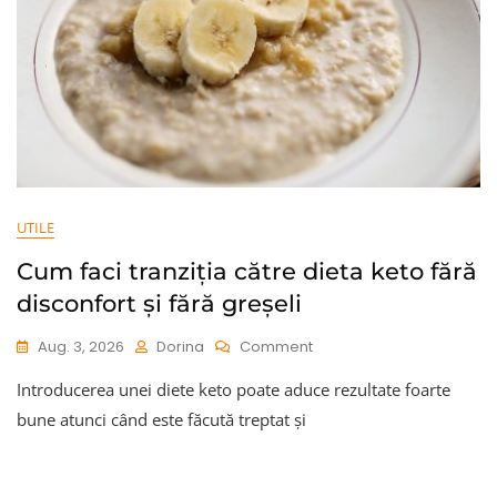
UTILE
Cum faci tranziția către dieta keto fără
disconfort și fără greșeli
On
Aug. 3, 2026
Dorina
Comment
Cum
Introducerea unei diete keto poate aduce rezultate foarte
Faci
Tranziția
bune atunci când este făcută treptat și
Către
Dieta
Keto