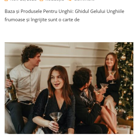
Baza
Baza și Produsele Pentru Unghii: Ghidul Gelului Unghiile
Și
Produsele
frumoase și îngrijite sunt o carte de
Pentru
Unghii:
Ghidul
Gelului