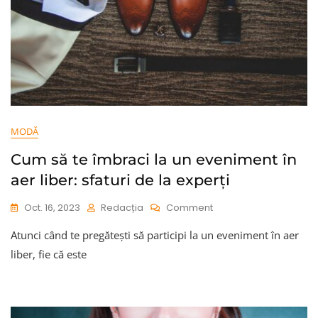
Ținută
Elegantă
Și
Confortabilă
MODĂ
Cum să te îmbraci la un eveniment în
aer liber: sfaturi de la experți
On
Oct. 16, 2023
Redacția
Comment
Cum
Atunci când te pregătești să participi la un eveniment în aer
Să
Te
liber, fie că este
Îmbraci
La
Un
Eveniment