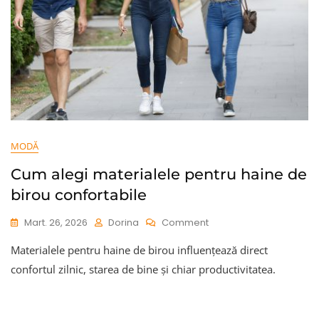
MODĂ
Cum alegi materialele pentru haine de
birou confortabile
On
Mart. 26, 2026
Dorina
Comment
Cum
Materialele pentru haine de birou influențează direct
Alegi
Materialele
confortul zilnic, starea de bine și chiar productivitatea.
Pentru
Haine
De