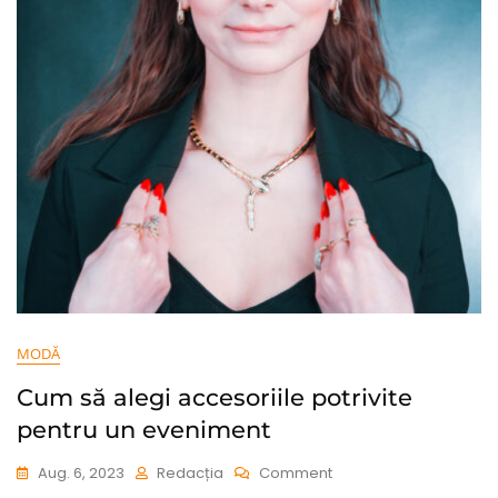
În
Aer
Liber:
Sfaturi
De
La
Experți
MODĂ
Cum să alegi accesoriile potrivite
pentru un eveniment
On
Aug. 6, 2023
Redacția
Comment
Cum