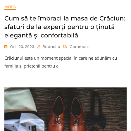
MODĂ
Cum să te îmbraci la masa de Crăciun:
sfaturi de la experți pentru o ținută
elegantă și confortabilă
On
Oct. 20, 2023
Redacția
Comment
Cum
Crăciunul este un moment special în care ne adunăm cu
Să
Te
familia și prietenii pentru a
Îmbraci
La
Masa
De
Crăciun:
Sfaturi
De
La
Experți
Pentru
O