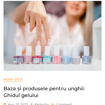
Birou
Confortabile
MODĂ
UTILE
Baza și produsele pentru unghii:
Ghidul gelului
On
Nov. 23, 2023
Redacția
Comment