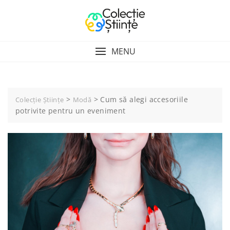
Skip
to
content
MENU
>
>
Cum să alegi accesoriile
Colecție Științe
Modă
potrivite pentru un eveniment