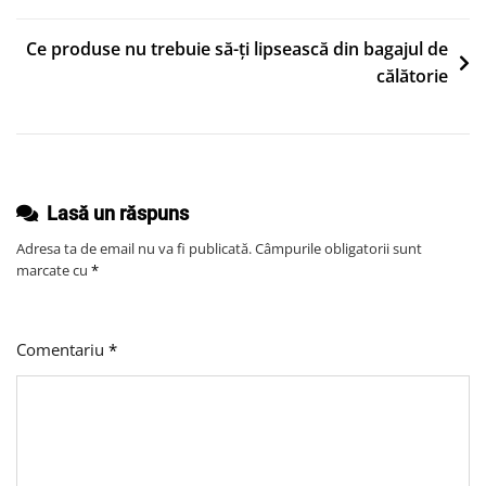
Pentru
articole
Un
Ce produse nu trebuie să-ți lipsească din bagajul de
Eveniment
călătorie
Lasă un răspuns
Adresa ta de email nu va fi publicată.
Câmpurile obligatorii sunt
marcate cu
*
Comentariu
*