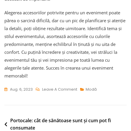
Alegerea accesoriilor potrivite pentru un eveniment poate
părea o sarcină dificilă, dar cu un pic de planificare și atenție
la detalii, poți obține rezultate uimitoare. Identifică tema și
stilul evenimentului, asortează accesoriile cu culorile
predominante, menține echilibrul în ținută și nu uita de
confort. Cu puțină încredere și creativitate, vei străluci la
evenimentul tău și vei impresiona pe toată lumea cu
alegerile tale atente. Succes în crearea unui eveniment
memorabil!
On
Aug. 6, 2023
Leave A Comment
Modă
Cum
Să
Alegi
Accesoriile
Navigare
Portocale: cât de sănătoase sunt și cum pot fi
Potrivite
consumate
în