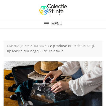
Skip
to
content
MENU
>
>
Ce produse nu trebuie să-ți
Colecție Științe
Turism
lipsească din bagajul de călătorie