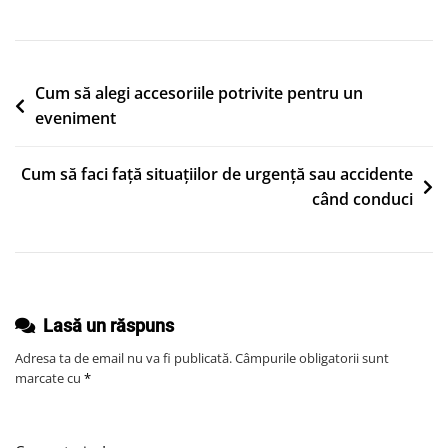
Ce
Produse
Nu
Trebuie
Navigare
Cum să alegi accesoriile potrivite pentru un
Să-
eveniment
în
Ți
articole
Lipsească
Cum să faci față situațiilor de urgență sau accidente
Din
când conduci
Bagajul
De
Călătorie
Lasă un răspuns
Adresa ta de email nu va fi publicată.
Câmpurile obligatorii sunt
marcate cu
*