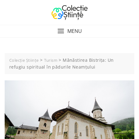
Skip
to
content
MENU
>
>
Mănăstirea Bistrița: Un
Colecție Științe
Turism
refugiu spiritual în pădurile Neamțului