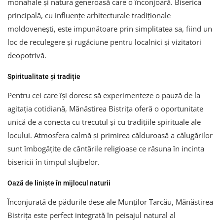
monahale și natura generoasă care o înconjoară. Biserica
principală, cu influențe arhitecturale tradiționale
moldovenești, este impunătoare prin simplitatea sa, fiind un
loc de reculegere și rugăciune pentru localnici și vizitatori
deopotrivă.
Spiritualitate și tradiție
Pentru cei care își doresc să experimenteze o pauză de la
agitația cotidiană, Mănăstirea Bistrița oferă o oportunitate
unică de a conecta cu trecutul și cu tradițiile spirituale ale
locului. Atmosfera calmă și primirea călduroasă a călugărilor
sunt îmbogățite de cântările religioase ce răsuna în incinta
bisericii în timpul slujbelor.
Oază de liniște în mijlocul naturii
Înconjurată de pădurile dese ale Munților Tarcău, Mănăstirea
Bistrița este perfect integrată în peisajul natural al