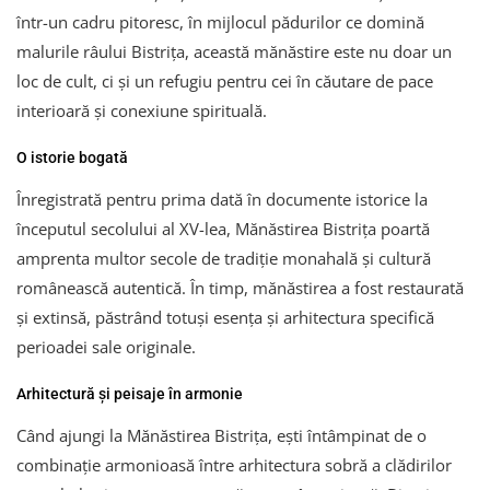
într-un cadru pitoresc, în mijlocul pădurilor ce domină
malurile râului Bistrița, această mănăstire este nu doar un
loc de cult, ci și un refugiu pentru cei în căutare de pace
interioară și conexiune spirituală.
O istorie bogată
Înregistrată pentru prima dată în documente istorice la
începutul secolului al XV-lea, Mănăstirea Bistrița poartă
amprenta multor secole de tradiție monahală și cultură
românească autentică. În timp, mănăstirea a fost restaurată
și extinsă, păstrând totuși esența și arhitectura specifică
perioadei sale originale.
Arhitectură și peisaje în armonie
Când ajungi la Mănăstirea Bistrița, ești întâmpinat de o
combinație armonioasă între arhitectura sobră a clădirilor