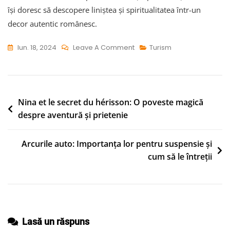
își doresc să descopere liniștea și spiritualitatea într-un
decor autentic românesc.
On
Iun. 18, 2024
Leave A Comment
Turism
Mănăstirea
Bistrița:
Un
Refugiu
Navigare
Nina et le secret du hérisson: O poveste magică
Spiritual
despre aventură și prietenie
în
În
articole
Pădurile
Arcurile auto: Importanța lor pentru suspensie și
Neamțului
cum să le întreții
Lasă un răspuns