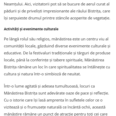
Neamțului. Aici, vizitatorii pot să se bucure de aerul curat al
pădurii și de priveliști impresionante ale râului Bistrița, care
își serpuieste drumul printre stâncile acoperite de vegetație.
Activități și evenimente culturale
Pe lângă rolul său religios, mănăstirea este un centru viu al
comunității locale, găzduind diverse evenimente culturale și
educative. De la festivaluri tradiționale și târguri de produse
locale, până la conferințe și tabere spirituale, Mănăstirea
Bistrița rămâne un loc în care spiritualitatea se întâlnește cu
cultura și natura într-o simbioză de neuitat.
Într-o lume agitată și adesea tumultuoasă, locuri ca
Mănăstirea Bistrița sunt adevărate oaze de pace și reflecție.
Cu o istorie care își lasă amprenta în sufletele celor ce o
vizitează și o frumusețe naturală ce încântă ochii, această
mănăstire rămâne un punct de atracție pentru toți cei care