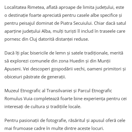
Localitatea Rimetea, aflată aproape de limita județului, este
o destinație foarte apreciată pentru casele albe specifice și
pentru peisajul dominat de Piatra Secuiului. Chiar dacă satul
aparține județului Alba, mulți turiști îl includ în traseele care
pornesc din Cluj datorită distanței reduse.
Dacă îți plac bisericile de lemn și satele tradiționale, merită
să explorezi comunele din zona Huedin și din Munții
Apuseni. Vei descoperi gospodării vechi, oameni primitori și
obiceiuri păstrate de generații.
Muzeul Etnografic al Transilvaniei și Parcul Etnografic
Romulus Vuia completează foarte bine experiența pentru cei
interesați de cultura și tradițiile locale.
Pentru pasionații de fotografie, răsăritul și apusul oferă cele
mai frumoase cadre în multe dintre aceste locuri.