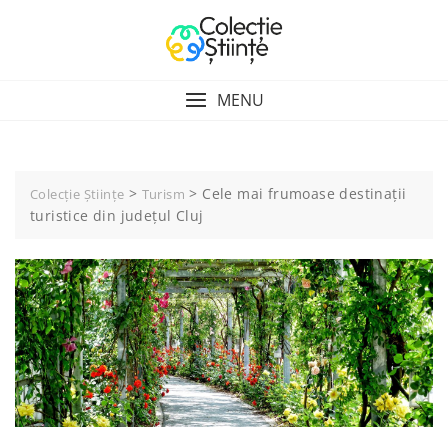
Skip
to
content
MENU
>
>
Cele mai frumoase destinații
Colecție Științe
Turism
turistice din județul Cluj