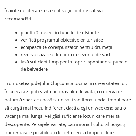
Înainte de plecare, este util să ții cont de câteva
recomandări:
planifică traseul în funcție de distanțe
verifică programul obiectivelor turistice
echipează-te corespunzător pentru drumeții
rezervă cazarea din timp în sezonul de vârf
lasă suficient timp pentru opriri spontane și puncte
de belvedere
Frumusețea județului Cluj constă tocmai în diversitatea lui.
În aceeași zi poți vizita un oraș plin de viață, o rezervație
naturală spectaculoasă și un sat tradițional unde timpul pare
să curgă mai încet. Indiferent dacă alegi un weekend sau o
vacanță mai lungă, vei găsi suficiente locuri care merită
descoperite. Peisajele variate, patrimoniul cultural bogat și
numeroasele posibilități de petrecere a timpului liber