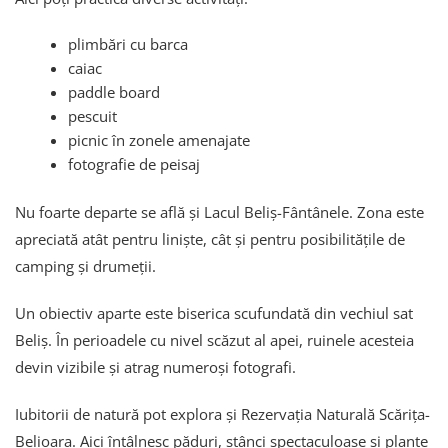
plimbări cu barca
caiac
paddle board
pescuit
picnic în zonele amenajate
fotografie de peisaj
Nu foarte departe se află și Lacul Beliș-Fântânele. Zona este
apreciată atât pentru liniște, cât și pentru posibilitățile de
camping și drumeții.
Un obiectiv aparte este biserica scufundată din vechiul sat
Beliș. În perioadele cu nivel scăzut al apei, ruinele acesteia
devin vizibile și atrag numeroși fotografi.
Iubitorii de natură pot explora și Rezervația Naturală Scărița-
Belioara. Aici întâlnesc păduri, stânci spectaculoase și plante