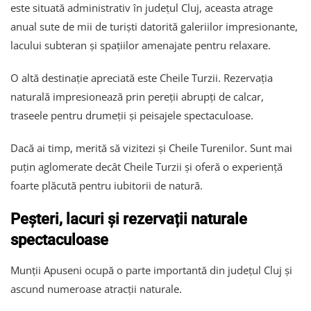
este situată administrativ în județul Cluj, aceasta atrage
anual sute de mii de turiști datorită galeriilor impresionante,
lacului subteran și spațiilor amenajate pentru relaxare.
O altă destinație apreciată este Cheile Turzii. Rezervația
naturală impresionează prin pereții abrupți de calcar,
traseele pentru drumeții și peisajele spectaculoase.
Dacă ai timp, merită să vizitezi și Cheile Turenilor. Sunt mai
puțin aglomerate decât Cheile Turzii și oferă o experiență
foarte plăcută pentru iubitorii de natură.
Peșteri, lacuri și rezervații naturale
spectaculoase
Munții Apuseni ocupă o parte importantă din județul Cluj și
ascund numeroase atracții naturale.