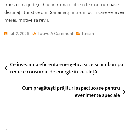
transformă județul Cluj într-una dintre cele mai frumoase
destinații turistice din România și într-un loc în care vei avea
mereu motive să revii.
On
Iul. 2, 2026
Leave A Comment
Turism
Cele
Mai
Frumoase
Destinații
Navigare
Ce înseamnă eficiența energetică și ce schimbări pot
Turistice
reduce consumul de energie în locuință
în
Din
articole
Județul
Cum pregătești prăjituri aspectuoase pentru
Cluj
evenimente speciale