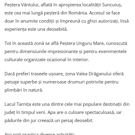
Peștera Vântului, aflată în apropierea localității Suncuiuș,
este cea mai lungă peșteră din România. Accesul se face
doar în anumite condiții și împreună cu ghizi autorizați, însă
experiența este una deosebită.
Tot în această zonă se află Peștera Unguru Mare, cunoscută
pentru dimensiunile impresionante și pentru evenimentele
culturale organizate ocazional în interior.
Dacă preferi traseele ușoare, zona Valea Drăganului oferă
peisaje superbe și numeroase drumuri potrivite pentru
plimbări în natură.
Lacul Tarnița este una dintre cele mai populare destinații din
județ în timpul verii. Apa are o culoare spectaculoasă, iar
pădurile din jur creează un peisaj deosebit.
Aici poți practica diverse activități: