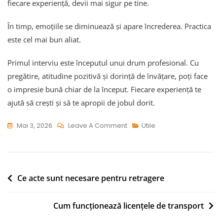
fiecare experiență, devii mai sigur pe tine.
În timp, emoțiile se diminuează și apare încrederea. Practica
este cel mai bun aliat.
Primul interviu este începutul unui drum profesional. Cu
pregătire, atitudine pozitivă și dorință de învățare, poți face
o impresie bună chiar de la început. Fiecare experiență te
ajută să crești și să te apropii de jobul dorit.
On
Mai 3, 2026
Leave A Comment
Utile
Cum
Te
Pregătești
Pentru
Navigare
Ce acte sunt necesare pentru retragere
Primul
în
Interviu
Cum funcționează licențele de transport
articole
Ca