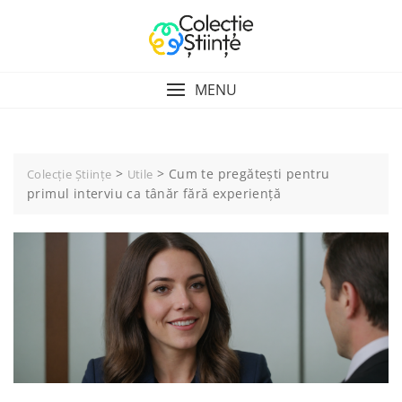
Skip
to
content
MENU
>
>
Cum te pregătești pentru
Colecție Științe
Utile
primul interviu ca tânăr fără experiență