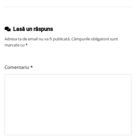
Tânăr
Fără
Experiență
Lasă un răspuns
Adresa ta de email nu va fi publicată.
Câmpurile obligatorii sunt
marcate cu
*
Comentariu
*