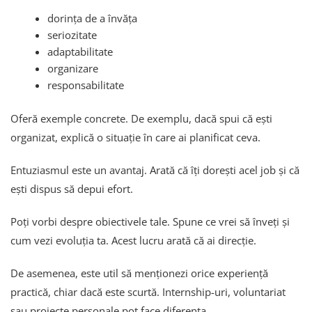
dorința de a învăța
seriozitate
adaptabilitate
organizare
responsabilitate
Oferă exemple concrete. De exemplu, dacă spui că ești
organizat, explică o situație în care ai planificat ceva.
Entuziasmul este un avantaj. Arată că îți dorești acel job și că
ești dispus să depui efort.
Poți vorbi despre obiectivele tale. Spune ce vrei să înveți și
cum vezi evoluția ta. Acest lucru arată că ai direcție.
De asemenea, este util să menționezi orice experiență
practică, chiar dacă este scurtă. Internship-uri, voluntariat
sau proiecte personale pot face diferența.