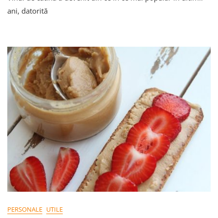
Cătină:
ani, datorită
Procesul
Simplu
PERSONALE
UTILE