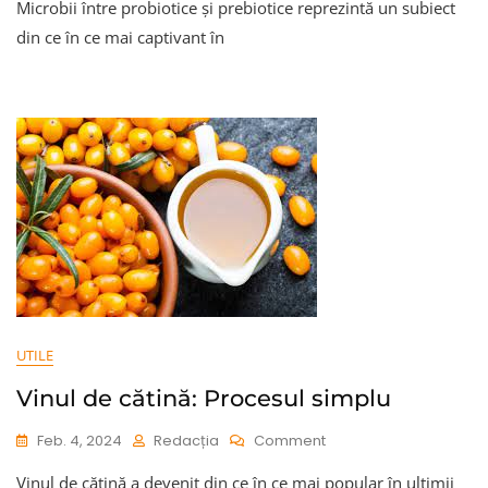
Microbii între probiotice și prebiotice reprezintă un subiect
Între
Probiotice
din ce în ce mai captivant în
Și
Prebiotice
UTILE
Vinul de cătină: Procesul simplu
On
Feb. 4, 2024
Redacția
Comment
Vinul
Vinul de cătină a devenit din ce în ce mai popular în ultimii
De