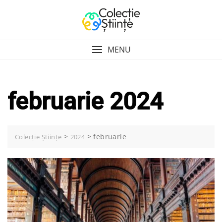
Skip
to
content
MENU
februarie 2024
>
>
februarie
Colecție Științe
2024