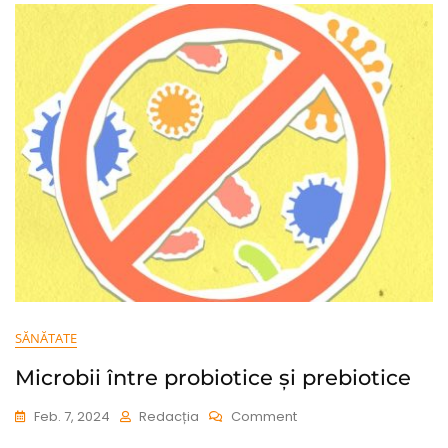
Instituții
De
Învățământ
SĂNĂTATE
Microbii între probiotice și prebiotice
On
Feb. 7, 2024
Redacția
Comment
Microbii