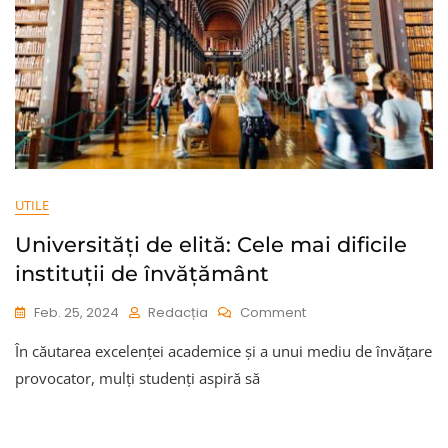
UTILE
Universități de elită: Cele mai dificile
instituții de învățământ
On
Feb. 25, 2024
Redacția
Comment
Universități
În căutarea excelenței academice și a unui mediu de învățare
De
Elită:
provocator, mulți studenți aspiră să
Cele
Mai
Dificile