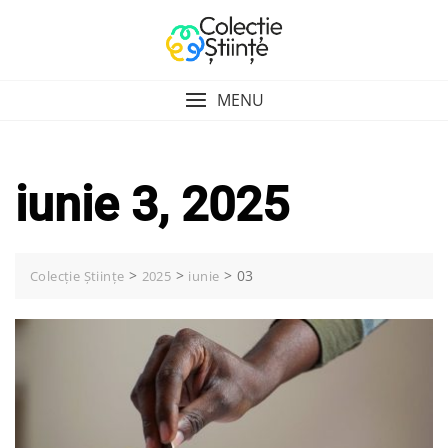
Skip
to
content
MENU
iunie 3, 2025
>
>
>
03
Colecție Științe
2025
iunie