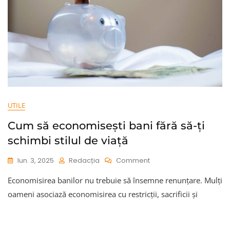
UTILE
Cum să economisești bani fără să-ți
schimbi stilul de viață
On
Iun. 3, 2025
Redacția
Comment
Cum
Economisirea banilor nu trebuie să însemne renunțare. Mulți
Să
Economisești
oameni asociază economisirea cu restricții, sacrificii și
Bani
Fără
Să-