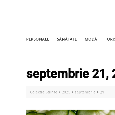
Skip
to
content
PERSONALE
SĂNĂTATE
MODĂ
TURI
septembrie 21,
Colecție Științe
>
2025
>
septembrie
>
21