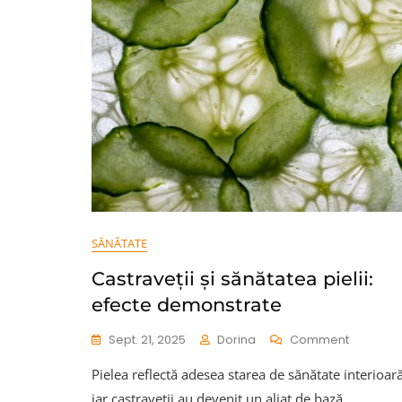
SĂNĂTATE
Castraveții și sănătatea pielii:
efecte demonstrate
On
Sept. 21, 2025
Dorina
Comment
Castraveț
Pielea reflectă adesea starea de sănătate interioară
Și
Sănătat
iar castraveții au devenit un aliat de bază