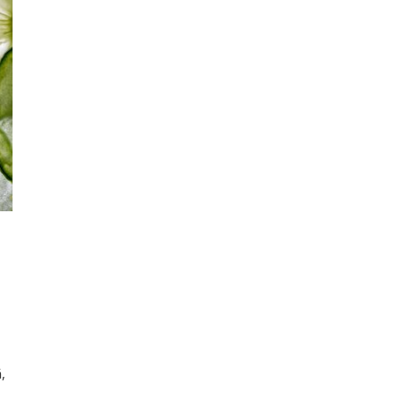
ii
,
ea