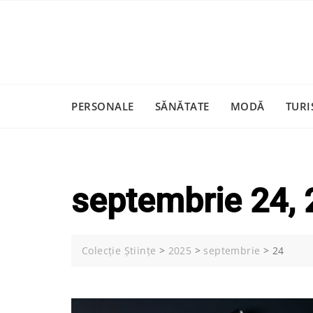
Skip
to
content
PERSONALE
SĂNĂTATE
MODĂ
TURI
septembrie 24,
Colecție Științe
>
2025
>
septembrie
>
24