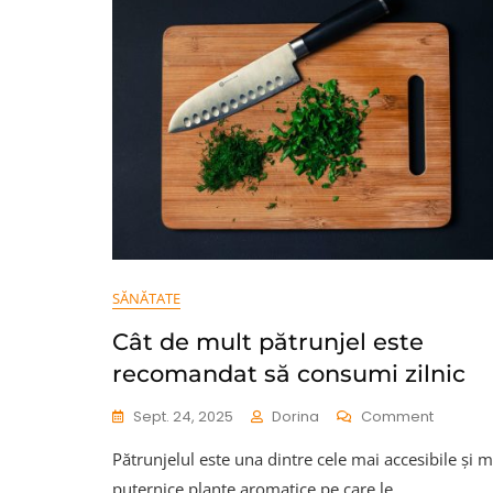
SĂNĂTATE
Cât de mult pătrunjel este
recomandat să consumi zilnic
On
Sept. 24, 2025
Dorina
Comment
Cât
Pătrunjelul este una dintre cele mai accesibile și m
De
Mult
puternice plante aromatice pe care le