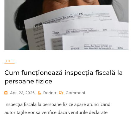
UTILE
Cum funcționează inspecția fiscală la
persoane fizice
On
Apr. 23, 2026
Dorina
Comment
Cum
Inspecția fiscală la persoane fizice apare atunci când
Funcționează
Inspecția
autoritățile vor să verifice dacă veniturile declarate
Fiscală
La
Persoane