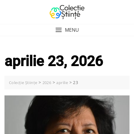
Skip
to
content
MENU
aprilie 23, 2026
>
>
>
23
Colecție Științe
2026
aprilie