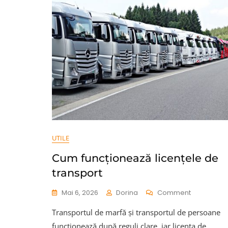
UTILE
Cum funcționează licențele de
transport
On
Mai 6, 2026
Dorina
Comment
Cum
Transportul de marfă și transportul de persoane
Funcțione
Licențele
funcționează după reguli clare, iar licența de