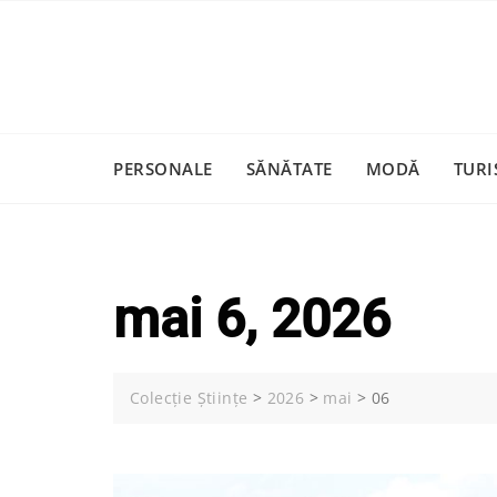
Skip
to
content
PERSONALE
SĂNĂTATE
MODĂ
TURI
mai 6, 2026
Colecție Științe
>
2026
>
mai
>
06