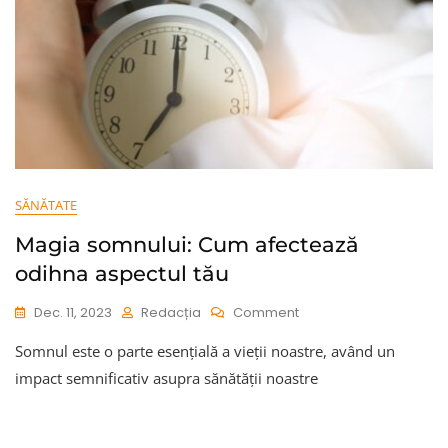
SĂNĂTATE
Magia somnului: Cum afectează
odihna aspectul tău
On
Dec. 11, 2023
Redacția
Comment
Magia
Somnul este o parte esențială a vieții noastre, având un
Somnului:
Cum
impact semnificativ asupra sănătății noastre
Afectează
Odihna
Aspectul