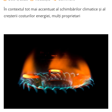
Care
În contextul tot mai accentuat al schimbărilor climatice și al
Este
Momentul
creșterii costurilor energiei, mulți proprietari
Ideal
Pentru
A
Instala
Panouri
Solare