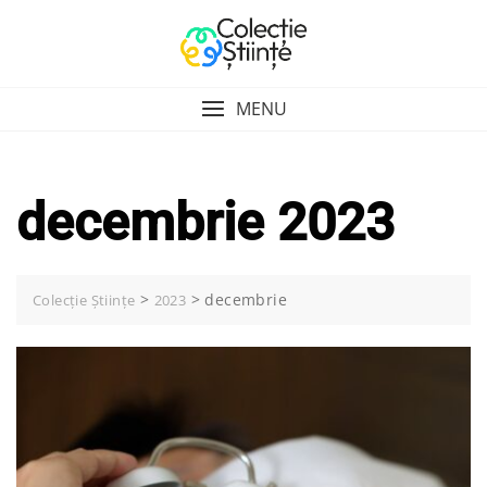
Skip
to
content
MENU
decembrie 2023
>
>
decembrie
Colecție Științe
2023