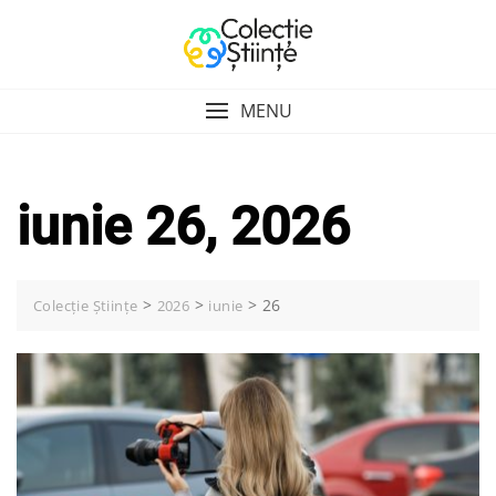
Skip
to
content
MENU
iunie 26, 2026
>
>
>
26
Colecție Științe
2026
iunie