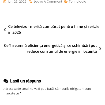
On
Iun. 26, 2026
Leave A Comment
Tehnologie
Cum
Alegi
Un
Aparat
Navigare
Ce televizor merită cumpărat pentru filme și seriale
Foto
în 2026
în
Bun
articole
Fără
Ce înseamnă eficiența energetică și ce schimbări pot
Să
reduce consumul de energie în locuință
Plătești
Pentru
Funcții
Pe
Care
Lasă un răspuns
Nu
Adresa ta de email nu va fi publicată.
Câmpurile obligatorii sunt
Le
marcate cu
*
Folosești