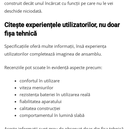
construit decât unul încărcat cu funcții pe care nu le vei
deschide niciodată.
Citește experiențele utilizatorilor, nu doar
fișa tehnică
Specificațiile oferă multe informații, însă experiența
utilizatorilor completează imaginea de ansamblu.
Recenziile pot scoate în evidență aspecte precum:
confortul în utilizare
viteza meniurilor
rezistența bateriei în utilizarea reală
fiabilitatea aparatului
calitatea construcției
comportamentul în lumină slabă
Aceste informații sunt greu de observat doar din fișa tehnică.