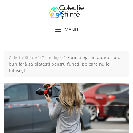
Skip
to
content
MENU
>
>
Cum alegi un aparat foto
Colecție Științe
Tehnologie
bun fără să plătești pentru funcții pe care nu le
folosești