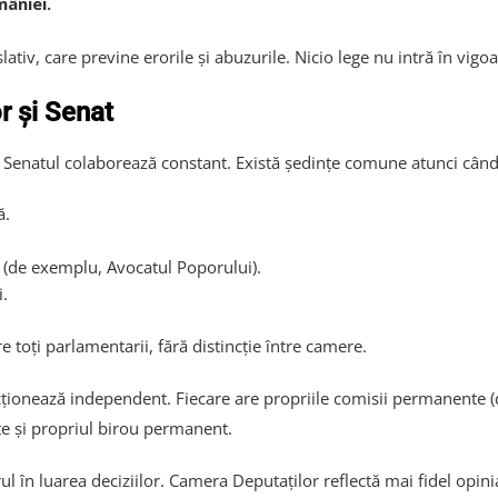
âniei.
lativ, care previne erorile și abuzurile. Nicio lege nu intră în vig
r și Senat
și Senatul colaborează constant. Există ședințe comune atunci când
ă.
 (de exemplu, Avocatul Poporului).
i.
 toți parlamentarii, fără distincție între camere.
uncționează independent. Fiecare are propriile comisii permanente 
e și propriul birou permanent.
ul în luarea deciziilor. Camera Deputaților reflectă mai fidel opini