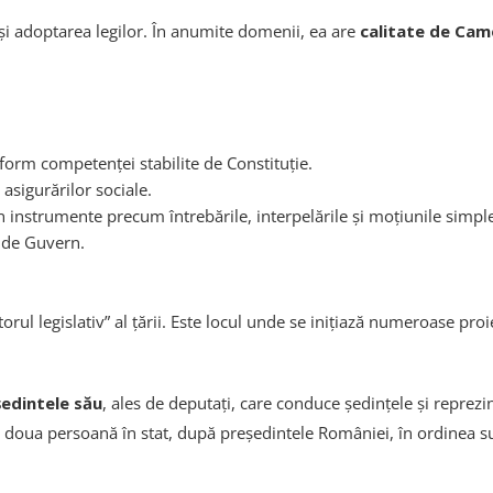
 și adoptarea legilor. În anumite domenii, ea are
calitate de Cam
form competenței stabilite de Constituție.
asigurărilor sociale.
in instrumente precum întrebările, interpelările și moțiunile simpl
 de Guvern.
 legislativ” al țării. Este locul unde se inițiază numeroase proiec
edintele său
, ales de deputați, care conduce ședințele și reprezint
a doua persoană în stat, după președintele României, în ordinea su