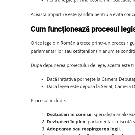
Această împărțire este gândită pentru a evita conce
Cum funcționează procesul legis
Orice lege din România trece printr-un proces rig
parlamentarilor sau cetățenilor (în anumite condiții
După depunerea proiectului de lege, acesta este tr
Dacă inițiativa pornește la Camera Deputaț
Dacă legea este depusă la Senat, Camera De
Procesul include:
Dezbateri în comisii:
specialiștii analize
Dezbateri în plen:
parlamentarii discută și
Adoptarea sau respingerea legii.