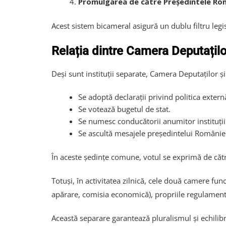
Promulgarea de către Președintele Rom
Acest sistem bicameral asigură un dublu filtru legis
Relația dintre Camera Deputațilo
Deși sunt instituții separate, Camera Deputaților 
Se adoptă declarații privind politica extern
Se votează bugetul de stat.
Se numesc conducătorii anumitor instituții
Se ascultă mesajele președintelui Românie
În aceste ședințe comune, votul se exprimă de către
Totuși, în activitatea zilnică, cele două camere f
apărare, comisia economică), propriile regulament
Această separare garantează pluralismul și echilibr