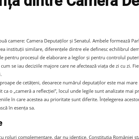
nța dintre Camera Dep
ouă camere: Camera Deputaților și Senatul. Ambele formează Parlam
rea instituții similare, diferențele dintre ele definesc echilibrul d
le pentru procesul de elaborare a legilor și pentru controlul puteri
cum se iau deciziile majore care ne afectează viața de zi cu zi. Fie
.
roape de cetățeni, deoarece numărul deputaților este mai mare și
t ca o „cameră a reflecției”, locul unde legile sunt analizate mai pr
le în care acestea au prioritate sunt diferite. Înțelegerea acestor
că în esența sa.
e
cu roluri complementare, dar nu identice. Constituția României stab