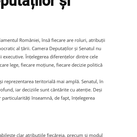
utaților și
entul României, însă fiecare are roluri, atribuții
emocratic al țării. Camera Deputaților și Senatul nu
i executive. Înțelegerea diferențelor dintre cele
care lege, fiecare moțiune, fiecare decizie politică
 reprezentarea teritorială mai amplă. Senatul, în
ofund, iar deciziile sunt cântărite cu atenție. Deși
 particularități înseamnă, de fapt, înțelegerea
ilește clar atribuțiile fiecăreia, precum și modul