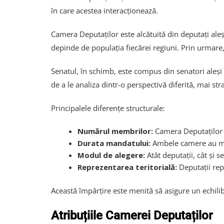
în care acestea interacționează.
Camera Deputaților este alcătuită din deputați aleș
depinde de populația fiecărei regiuni. Prin urmare,
Senatul, în schimb, este compus din senatori aleși 
de a le analiza dintr-o perspectivă diferită, mai str
Principalele diferențe structurale:
Numărul membrilor:
Camera Deputaților 
Durata mandatului:
Ambele camere au ma
Modul de alegere:
Atât deputații, cât și se
Reprezentarea teritorială:
Deputații repr
Această împărțire este menită să asigure un echilibru
Atribuțiile Camerei Deputaților