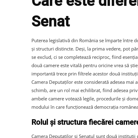
Care este difere
Senat
Puterea legislativă din România se împarte între d
și structuri distincte. Deși, la prima vedere, pot pă
se exclud, ci se completează reciproc, fiind esenția
două camere este vitală pentru oricine vrea să știe 
importantă trece prin filtrele acestor două instituții
Camera Deputaților este considerată adesea mai ap
schimb, are un rol mai echilibrat, fiind adesea privi
ambele camere votează legile, procedurile și domenii
modului în care funcționează democrația româneas
Rolul și structura fiecărei camer
Camera Deputaților și Senatul sunt două instituții 