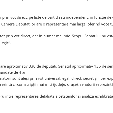
i prin vot direct, pe liste de partid sau independent, în funcție de
 Camera Deputaților are o reprezentare mai largă, oferind voce tut
tot prin vot direct, dar în număr mai mic. Scopul Senatului nu este
ategică.
are aproximativ 330 de deputați, Senatul aproximativ 136 de sen
ndate de 4 ani.
natorii sunt aleși prin vot universal, egal, direct, secret și liber ex
ezintă circumscripții mai mici (județe, orașe), senatorii reprezintă 
 între reprezentarea detaliată a cetățenilor și analiza echilibrată a