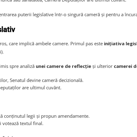
ntrarea puterii legislative într-o singură cameră și pentru a încur
lativ
uros, care implică ambele camere. Primul pas este
inițiativa legi
).
imis spre analiză
unei camere de reflecție
și ulterior
camerei d
ilor, Senatul devine cameră decizională.
putaților are ultimul cuvânt.
ază conținutul legii și propun amendamente.
 votează textul final.