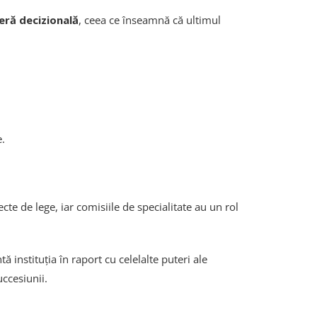
eră decizională
, ceea ce înseamnă că ultimul
e.
te de lege, iar comisiile de specialitate au un rol
ă instituția în raport cu celelalte puteri ale
ccesiunii.