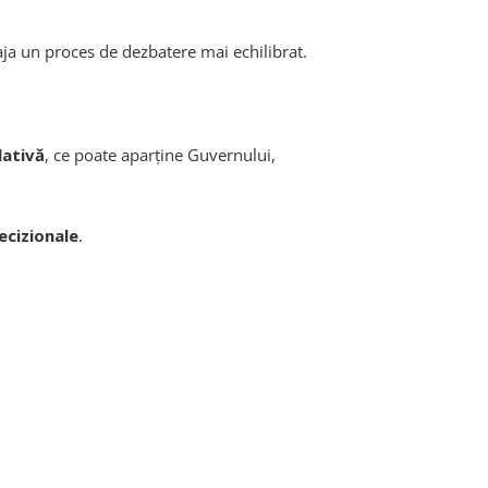
aja un proces de dezbatere mai echilibrat.
slativă
, ce poate aparține Guvernului,
ecizionale
.