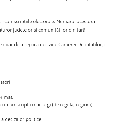
 circumscripțiile electorale. Numărul acestora
uror județelor și comunităților din țară.
 doar de a replica deciziile Camerei Deputaților, ci
atori.
primat.
circumscripții mai largi (de regulă, regiuni).
 deciziilor politice.