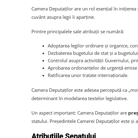
Camera Deputaților are un rol esențial în inițierea
cuvânt asupra legii îi aparține.
Printre principalele sale atribuții se numără:
Adoptarea legilor ordinare și organice, con
Dezbaterea bugetului de stat și a bugetului 
Controlul asupra activității Guvernului, pr
Aprobarea ordonanțelor de urgență emise
Ratificarea unor tratate internaționale.
Camera Deputaților este adesea percepută ca „motorul
determinant în modelarea textelor legislative.
Un aspect important: Camera Deputaților are
preș
statului. Președintele Camerei Deputaților este și 
Atribuțiile Senatului