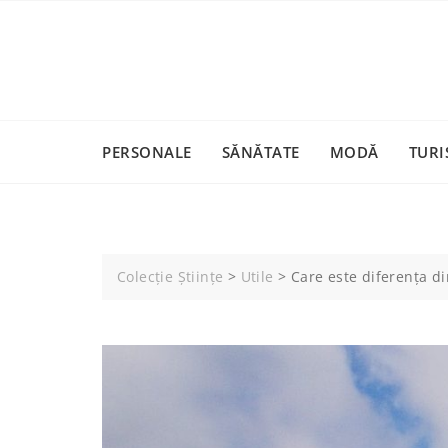
Skip
to
content
PERSONALE
SĂNĂTATE
MODĂ
TURI
Colecție Științe
>
Utile
>
Care este diferența d