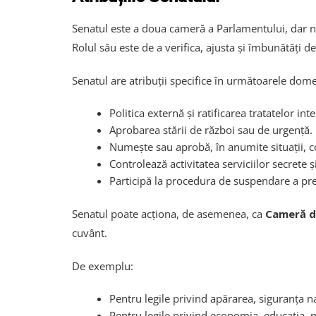
Senatul este a doua cameră a Parlamentului, dar nu
Rolul său este de a verifica, ajusta și îmbunătăți d
Senatul are atribuții specifice în următoarele dome
Politica externă și ratificarea tratatelor int
Aprobarea stării de război sau de urgență.
Numește sau aprobă, în anumite situații, con
Controlează activitatea serviciilor secrete ș
Participă la procedura de suspendare a pr
Senatul poate acționa, de asemenea, ca
Cameră d
cuvânt.
De exemplu:
Pentru legile privind apărarea, siguranța na
Pentru legile privind economia, educația,