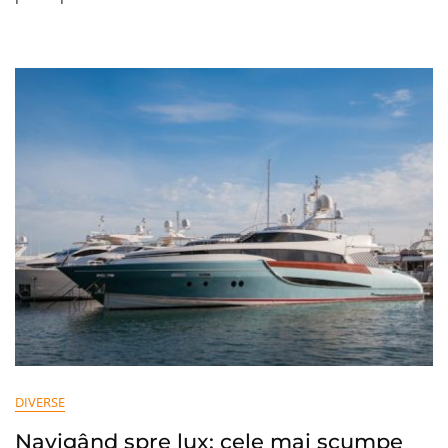
Un
Buget
Realist
Pentru
Cumpărături
Și
Ieșiri
DIVERSE
Navigând spre lux: cele mai scumpe