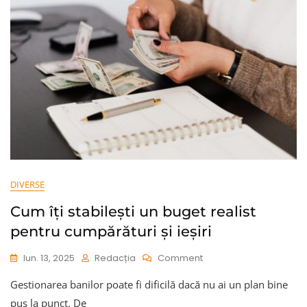
Corect,
Pentru
O
Vară
Fără
Griji
DIVERSE
Cum îți stabilești un buget realist
pentru cumpărături și ieșiri
On
Iun. 13, 2025
Redacția
Comment
Cum
Gestionarea banilor poate fi dificilă dacă nu ai un plan bine
Îți
Stabilești
pus la punct. De