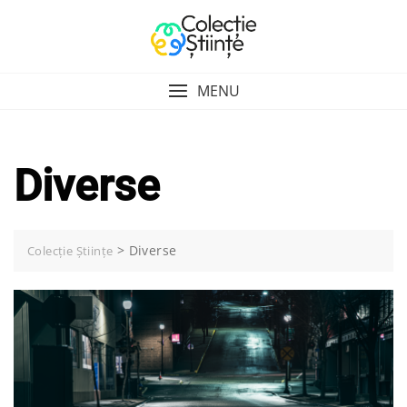
Skip
to
content
MENU
Diverse
>
Diverse
Colecție Științe