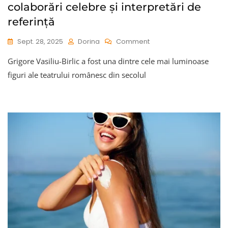
colaborări celebre și interpretări de
referință
On
Sept. 28, 2025
Dorina
Comment
Grigore
Grigore Vasiliu-Birlic a fost una dintre cele mai luminoase
Vasiliu-
Birlic:
figuri ale teatrului românesc din secolul
Cronologie,
Colaborări
Celebre
Și
Interpretări
De
Referință