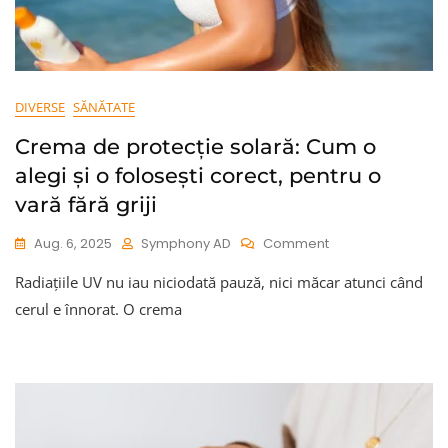
DIVERSE
SĂNĂTATE
Crema de protecție solară: Cum o
alegi și o folosești corect, pentru o
vară fără griji
On
Aug. 6, 2025
Symphony AD
Comment
Crema
Radiațiile UV nu iau niciodată pauză, nici măcar atunci când
De
Protecție
cerul e înnorat. O crema
Solară:
Cum
O
Alegi
Și
O
Folosești