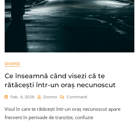
DIVERSE
Ce înseamnă când visezi că te
rătăcești într-un oraș necunoscut
On
Feb. 4, 2026
Dorina
Comment
Ce
Visul în care te rătăcești într-un oraș necunoscut apare
Înseamnă
Când
frecvent în perioade de tranziție, confuzie
Visezi
Că
Te