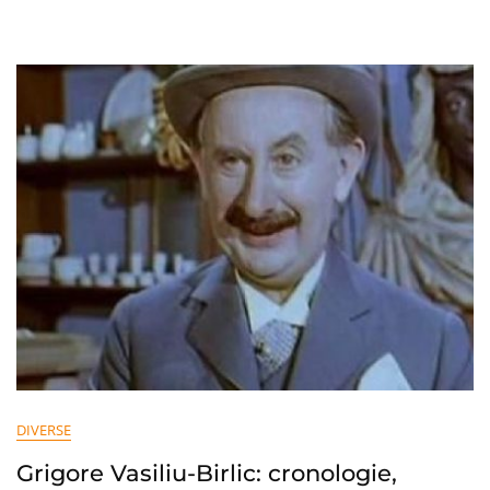
Celebre
Și
Interpretări
De
Referință
DIVERSE
Grigore Vasiliu-Birlic: cronologie,