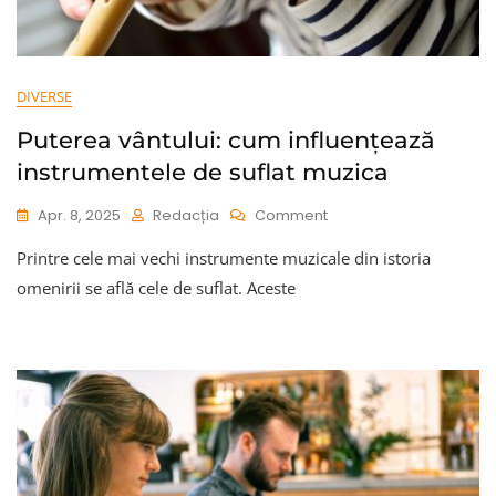
DIVERSE
Puterea vântului: cum influențează
instrumentele de suflat muzica
On
Apr. 8, 2025
Redacția
Comment
Puterea
Printre cele mai vechi instrumente muzicale din istoria
Vântului:
Cum
omenirii se află cele de suflat. Aceste
Influențează
Instrumentele
De
Suflat
Muzica