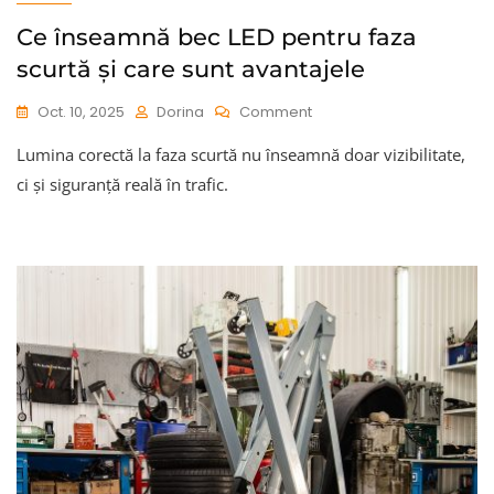
Ce înseamnă bec LED pentru faza
scurtă și care sunt avantajele
On
Oct. 10, 2025
Dorina
Comment
Ce
Lumina corectă la faza scurtă nu înseamnă doar vizibilitate,
Înseamnă
Bec
ci și siguranță reală în trafic.
LED
Pentru
Faza
Scurtă
Și
Care
Sunt
Avantajele