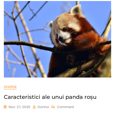
Rătăcești
Într-
Un
Oraș
Necunoscut
DIVERSE
Caracteristici ale unui panda roșu
On
Nov. 27, 2025
Dorina
Comment
Caracteristici