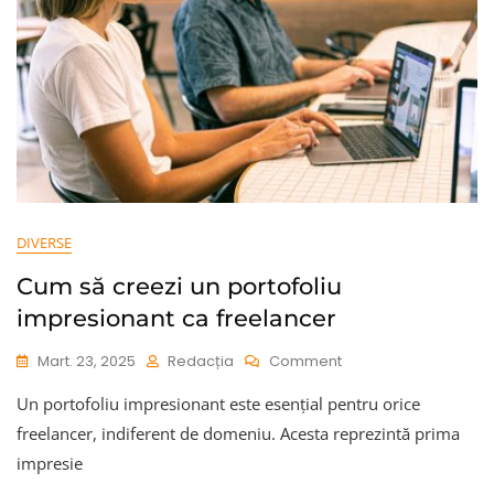
DIVERSE
Cum să creezi un portofoliu
impresionant ca freelancer
On
Mart. 23, 2025
Redacția
Comment
Cum
Un portofoliu impresionant este esențial pentru orice
Să
Creezi
freelancer, indiferent de domeniu. Acesta reprezintă prima
Un
impresie
Portofoliu
Impresionant