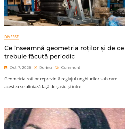
DIVERSE
Ce înseamnă geometria roților și de ce
trebuie făcută periodic
On
Oct. 7, 2025
Dorina
Comment
Ce
Geometria roților reprezintă reglajul unghiurilor sub care
Înseamnă
Geometria
acestea se aliniază față de șasiu și între
Roților
Și
De
Ce
Trebuie
Făcută
Periodic