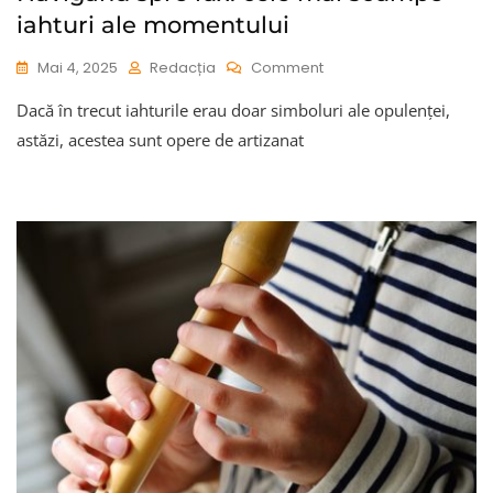
iahturi ale momentului
On
Mai 4, 2025
Redacția
Comment
Navigând
Dacă în trecut iahturile erau doar simboluri ale opulenței,
Spre
Lux:
astăzi, acestea sunt opere de artizanat
Cele
Mai
Scumpe
Iahturi
Ale
Momentului