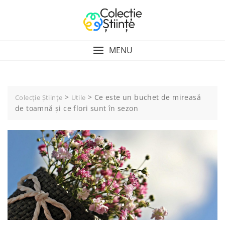
Skip
to
content
MENU
>
>
Ce este un buchet de mireasă
Colecție Științe
Utile
de toamnă și ce flori sunt în sezon