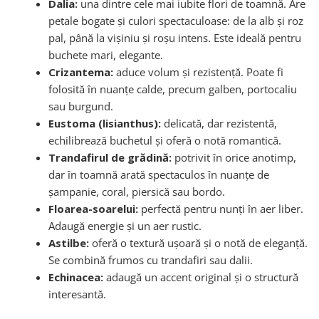
Dalia:
una dintre cele mai iubite flori de toamnă. Are
petale bogate și culori spectaculoase: de la alb și roz
pal, până la vișiniu și roșu intens. Este ideală pentru
buchete mari, elegante.
Crizantema:
aduce volum și rezistență. Poate fi
folosită în nuanțe calde, precum galben, portocaliu
sau burgund.
Eustoma (lisianthus):
delicată, dar rezistentă,
echilibrează buchetul și oferă o notă romantică.
Trandafirul de grădină:
potrivit în orice anotimp,
dar în toamnă arată spectaculos în nuanțe de
șampanie, coral, piersică sau bordo.
Floarea-soarelui:
perfectă pentru nunți în aer liber.
Adaugă energie și un aer rustic.
Astilbe:
oferă o textură ușoară și o notă de eleganță.
Se combină frumos cu trandafiri sau dalii.
Echinacea:
adaugă un accent original și o structură
interesantă.