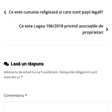
Un
Buchet
Navigare
Ce este cununia religioasă și care sunt pașii legali?
De
în
Mireasă
Ce este Legea 196/2018 privind asociațiile de
articole
De
proprietari
Toamnă
Și
Ce
Flori
Sunt
Lasă un răspuns
În
Adresa ta de email nu va fi publicată.
Câmpurile obligatorii sunt
Sezon
marcate cu
*
Comentariu
*