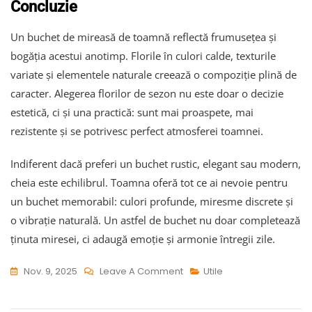
Concluzie
Un buchet de mireasă de toamnă reflectă frumusețea și
bogăția acestui anotimp. Florile în culori calde, texturile
variate și elementele naturale creează o compoziție plină de
caracter. Alegerea florilor de sezon nu este doar o decizie
estetică, ci și una practică: sunt mai proaspete, mai
rezistente și se potrivesc perfect atmosferei toamnei.
Indiferent dacă preferi un buchet rustic, elegant sau modern,
cheia este echilibrul. Toamna oferă tot ce ai nevoie pentru
un buchet memorabil: culori profunde, miresme discrete și
o vibrație naturală. Un astfel de buchet nu doar completează
ținuta miresei, ci adaugă emoție și armonie întregii zile.
On
Nov. 9, 2025
Leave A Comment
Utile
Ce
Este