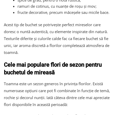
spice de grâu, pentru o notă rustică;
ramuri de cotinus, cu nuanțe de roșu și mov;
fructe decorative, precum măceșele sau micile bace.
Acest tip de buchet se potrivește perfect mireselor care
doresc o nuntă autentică, cu elemente inspirate din natură.
Texturile diferite și culorile calde fac ca fiecare buchet să fie
unic, iar aroma discretă a florilor completează atmosfera de
toamnă.
Cele mai populare flori de sezon pentru
buchetul de mireasă
Toamna este un sezon generos în privința florilor. Există
numeroase opțiuni care pot fi combinate în funcție de temă,
rochie și decorul nunții. Iată câteva dintre cele mai apreciate
flori disponibile în această perioadă: