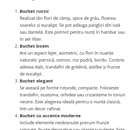
Buchet rustic
Realizat din flori de câmp, spice de grâu, floarea-
soarelui și eucalipt. Se pot adăuga panglici din iută
sau dantelă. Este potrivit pentru nunți în hambar sau
în aer liber.
Buchet boem
Are un aspect lejer, asimetric, cu flori în nuanțe
naturale: piersică, somon, roz pudră, bordo. Conține
adesea dalii, trandafiri de grădină, astilbe și frunze
de eucalipt.
Buchet elegant
Se axează pe forme rotunde, compacte. Folosește
trandafiri, eustoma, orhidee sau crizanteme în tonuri
neutre. Este alegerea ideală pentru o nuntă clasică,
într-un decor rafinat.
Buchet cu accente moderne
Include elemente neobișnuite precum frunze
colorate, fructe decorative sau plante suculente. Este