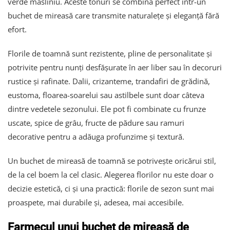
verde măsliniu. Aceste tonuri se combină perfect într-un
buchet de mireasă care transmite naturalețe și eleganță fără
efort.
Florile de toamnă sunt rezistente, pline de personalitate și
potrivite pentru nunți desfășurate în aer liber sau în decoruri
rustice și rafinate. Dalii, crizanteme, trandafiri de grădină,
eustoma, floarea-soarelui sau astilbele sunt doar câteva
dintre vedetele sezonului. Ele pot fi combinate cu frunze
uscate, spice de grâu, fructe de pădure sau ramuri
decorative pentru a adăuga profunzime și textură.
Un buchet de mireasă de toamnă se potrivește oricărui stil,
de la cel boem la cel clasic. Alegerea florilor nu este doar o
decizie estetică, ci și una practică: florile de sezon sunt mai
proaspete, mai durabile și, adesea, mai accesibile.
Farmecul unui buchet de mireasă de