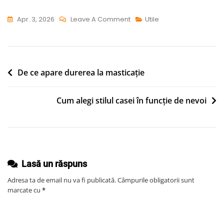
On
Apr. 3, 2026
Leave A Comment
Utile
Ce
Lucrări
Se
Fac
Navigare
De ce apare durerea la masticație
În
în
Livezi
Cum alegi stilul casei în funcție de nevoi
articole
Primăvara
Lasă un răspuns
Adresa ta de email nu va fi publicată.
Câmpurile obligatorii sunt
marcate cu
*