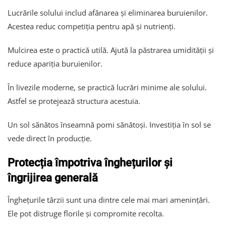
Lucrările solului includ afânarea și eliminarea buruienilor.
Acestea reduc competiția pentru apă și nutrienți.
Mulcirea este o practică utilă. Ajută la păstrarea umidității și
reduce apariția buruienilor.
În livezile moderne, se practică lucrări minime ale solului.
Astfel se protejează structura acestuia.
Un sol sănătos înseamnă pomi sănătoși. Investiția în sol se
vede direct în producție.
Protecția împotriva înghețurilor și
îngrijirea generală
Înghețurile târzii sunt una dintre cele mai mari amenințări.
Ele pot distruge florile și compromite recolta.