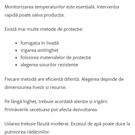
Monitorizarea temperaturilor este esențială. Intervenția
rapidă poate salva producția.
Există mai multe metode de protecție:
fumigația în livadă
irigarea antiîngheț
folosirea materialelor de protecție
alegerea soiurilor rezistente
Fiecare metodă are eficiență diferită. Alegerea depinde de
dimensiunea livezii și resurse.
Pe lângă îngheț, trebuie acordată atenție și irigării.
Primăverile secetoase pot afecta dezvoltarea.
Udarea trebuie făcută moderat. Excesul de apă poate duce la
putrezirea rădăcinilor.