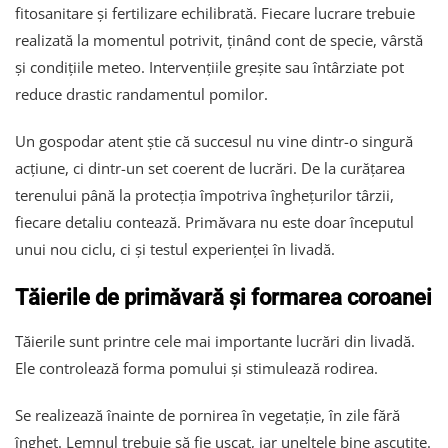
fitosanitare și fertilizare echilibrată. Fiecare lucrare trebuie
realizată la momentul potrivit, ținând cont de specie, vârstă
și condițiile meteo. Intervențiile greșite sau întârziate pot
reduce drastic randamentul pomilor.
Un gospodar atent știe că succesul nu vine dintr-o singură
acțiune, ci dintr-un set coerent de lucrări. De la curățarea
terenului până la protecția împotriva înghețurilor târzii,
fiecare detaliu contează. Primăvara nu este doar începutul
unui nou ciclu, ci și testul experienței în livadă.
Tăierile de primăvară și formarea coroanei
Tăierile sunt printre cele mai importante lucrări din livadă.
Ele controlează forma pomului și stimulează rodirea.
Se realizează înainte de pornirea în vegetație, în zile fără
îngheț. Lemnul trebuie să fie uscat, iar uneltele bine ascuțite.