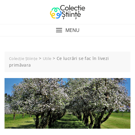
Skip
to
content
MENU
>
>
Ce lucrări se fac în livezi
Colecție Științe
Utile
primăvara