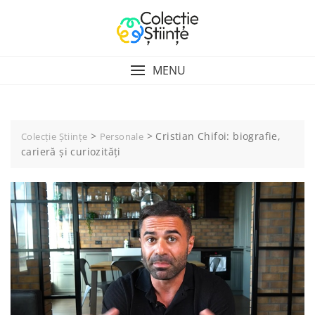
Skip
to
content
MENU
>
>
Cristian Chifoi: biografie,
Colecție Științe
Personale
carieră și curiozități