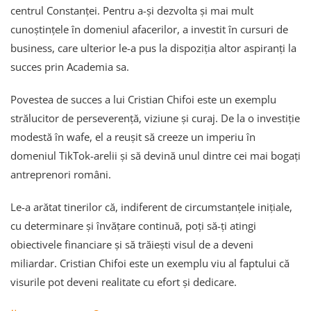
centrul Constanței. Pentru a-și dezvolta și mai mult
cunoștințele în domeniul afacerilor, a investit în cursuri de
business, care ulterior le-a pus la dispoziția altor aspiranți la
succes prin Academia sa.
Povestea de succes a lui Cristian Chifoi este un exemplu
strălucitor de perseverență, viziune și curaj. De la o investiție
modestă în wafe, el a reușit să creeze un imperiu în
domeniul TikTok-arelii și să devină unul dintre cei mai bogați
antreprenori români.
Le-a arătat tinerilor că, indiferent de circumstanțele inițiale,
cu determinare și învățare continuă, poți să-ți atingi
obiectivele financiare și să trăiești visul de a deveni
miliardar. Cristian Chifoi este un exemplu viu al faptului că
visurile pot deveni realitate cu efort și dedicare.