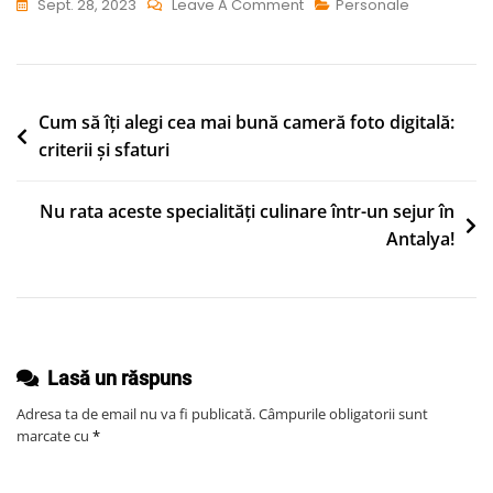
On
Sept. 28, 2023
Leave A Comment
Personale
Cristian
Chifoi:
Biografie,
Carieră
Navigare
Cum să îți alegi cea mai bună cameră foto digitală:
Și
criterii și sfaturi
în
Curiozități
articole
Nu rata aceste specialități culinare într-un sejur în
Antalya!
Lasă un răspuns
Adresa ta de email nu va fi publicată.
Câmpurile obligatorii sunt
marcate cu
*