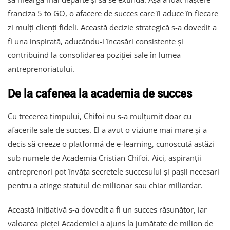
franciza 5 to GO, o afacere de succes care îi aduce în fiecare
zi mulți clienți fideli. Această decizie strategică s-a dovedit a
fi una inspirată, aducându-i încasări consistente și
contribuind la consolidarea poziției sale în lumea
antreprenoriatului.
De la cafenea la academia de succes
Cu trecerea timpului, Chifoi nu s-a mulțumit doar cu
afacerile sale de succes. El a avut o viziune mai mare și a
decis să creeze o platformă de e-learning, cunoscută astăzi
sub numele de Academia Cristian Chifoi. Aici, aspiranții
antreprenori pot învăța secretele succesului și pașii necesari
pentru a atinge statutul de milionar sau chiar miliardar.
Această inițiativă s-a dovedit a fi un succes răsunător, iar
valoarea pieței Academiei a ajuns la jumătate de milion de