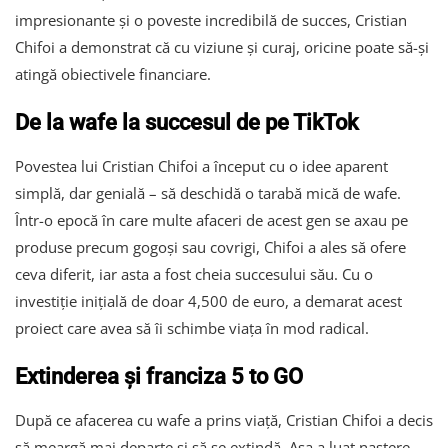
impresionante și o poveste incredibilă de succes, Cristian
Chifoi a demonstrat că cu viziune și curaj, oricine poate să-și
atingă obiectivele financiare.
De la wafe la succesul de pe TikTok
Povestea lui Cristian Chifoi a început cu o idee aparent
simplă, dar genială – să deschidă o tarabă mică de wafe.
Într-o epocă în care multe afaceri de acest gen se axau pe
produse precum gogoși sau covrigi, Chifoi a ales să ofere
ceva diferit, iar asta a fost cheia succesului său. Cu o
investiție inițială de doar 4,500 de euro, a demarat acest
proiect care avea să îi schimbe viața în mod radical.
Extinderea și franciza 5 to GO
După ce afacerea cu wafe a prins viață, Cristian Chifoi a decis
să meargă mai departe și să se extindă. Așa a luat naștere