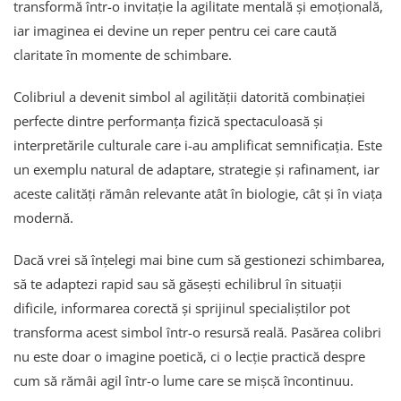
transformă într-o invitație la agilitate mentală și emoțională,
iar imaginea ei devine un reper pentru cei care caută
claritate în momente de schimbare.
Colibriul a devenit simbol al agilității datorită combinației
perfecte dintre performanța fizică spectaculoasă și
interpretările culturale care i-au amplificat semnificația. Este
un exemplu natural de adaptare, strategie și rafinament, iar
aceste calități rămân relevante atât în biologie, cât și în viața
modernă.
Dacă vrei să înțelegi mai bine cum să gestionezi schimbarea,
să te adaptezi rapid sau să găsești echilibrul în situații
dificile, informarea corectă și sprijinul specialiștilor pot
transforma acest simbol într-o resursă reală. Pasărea colibri
nu este doar o imagine poetică, ci o lecție practică despre
cum să rămâi agil într-o lume care se mișcă încontinuu.