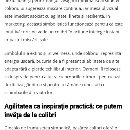
flexibilitate și performanță. Designul minimalist al siluetei
colibriului sugerează mișcare continuă, iar mesajul vizual
este imediat asociat cu agilitate, finețe și reziliență. În
marketing, această simbolistică funcționează pentru că este
intuitivă: oricine vede un colibri în acțiune înțelege instant
impactul mișcării sale.
Simbolul s-a extins și în wellness, unde colibriul reprezintă
energia ușoară, bucuria de a fi prezent și abilitatea de a te
adapta fără a pierde echilibrul interior. Oamenii îl folosesc
ca inspirație pentru a lucra cu propriile ritmuri, pentru a-și
flexibiliza gândirea și pentru a rămâne conectați cu
schimbările din viața lor.
Agilitatea ca inspirație practică: ce putem
învăța de la colibri
Dincolo de frumusețea simbolică, pasărea colibri oferă o