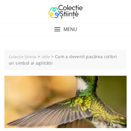
Skip
to
content
MENU
>
>
Cum a devenit pasărea colibri
Colecție Științe
Utile
un simbol al agilității