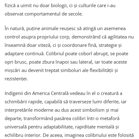
fizică a uimit nu doar biologii, ci și culturile care i-au
observat comportamentul de secole.
În natură, puține animale reușesc să atingă un asemenea
control asupra propriului corp, demonstrând că agilitatea nu
înseamnă doar viteză, ci și coordonare fină, strategie și
adaptare continuă. Colibriul poate coborî abrupt, se poate
opri brusc, poate zbura înapoi sau lateral, iar toate aceste
mișcări au devenit treptat simboluri ale flexibilității și
rezistenței.
Indigenii din America Centrală vedeau în el o creatură a
schimbării rapide, capabilă să traverseze lumi diferite, iar
interpretările moderne au dus acest simbolism și mai
departe, transformând pasărea colibri într-o metaforă
universală pentru adaptabilitate, rapiditate mentală și
echilibru interior. De aceea, imaginea colibriului este folosită