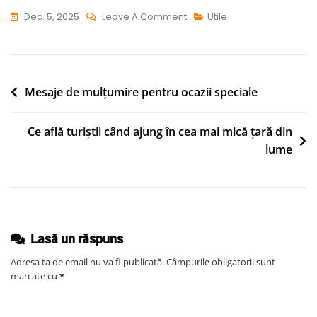
On
Dec. 5, 2025
Leave A Comment
Utile
Cum
A
Devenit
Pasărea
Navigare
Mesaje de mulțumire pentru ocazii speciale
Colibri
în
Un
Ce află turiștii când ajung în cea mai mică țară din
articole
Simbol
lume
Al
Agilității
Lasă un răspuns
Adresa ta de email nu va fi publicată.
Câmpurile obligatorii sunt
marcate cu
*