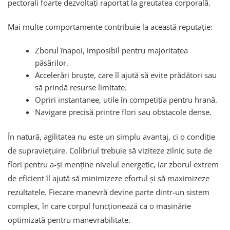
pectorali foarte dezvoltați raportat la greutatea corporală.
Mai multe comportamente contribuie la această reputație:
Zborul înapoi, imposibil pentru majoritatea
păsărilor.
Accelerări bruște, care îl ajută să evite prădători sau
să prindă resurse limitate.
Opriri instantanee, utile în competiția pentru hrană.
Navigare precisă printre flori sau obstacole dense.
În natură, agilitatea nu este un simplu avantaj, ci o condiție
de supraviețuire. Colibriul trebuie să viziteze zilnic sute de
flori pentru a-și menține nivelul energetic, iar zborul extrem
de eficient îl ajută să minimizeze efortul și să maximizeze
rezultatele. Fiecare manevră devine parte dintr-un sistem
complex, în care corpul funcționează ca o mașinărie
optimizată pentru manevrabilitate.