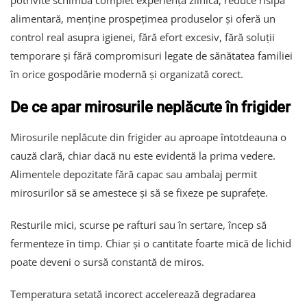
potrivite schimbă complet experiența zilnică, reduce risipa
alimentară, menține prospețimea produselor și oferă un
control real asupra igienei, fără efort excesiv, fără soluții
temporare și fără compromisuri legate de sănătatea familiei
în orice gospodărie modernă și organizată corect.
De ce apar mirosurile neplăcute în frigider
Mirosurile neplăcute din frigider au aproape întotdeauna o
cauză clară, chiar dacă nu este evidentă la prima vedere.
Alimentele depozitate fără capac sau ambalaj permit
mirosurilor să se amestece și să se fixeze pe suprafețe.
Resturile mici, scurse pe rafturi sau în sertare, încep să
fermenteze în timp. Chiar și o cantitate foarte mică de lichid
poate deveni o sursă constantă de miros.
Temperatura setată incorect accelerează degradarea