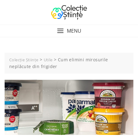
Skip
to
content
MENU
>
>
Cum elimini mirosurile
Colecție Științe
Utile
neplăcute din frigider