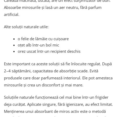
Cafeaua măcinată, uscată, are un efect surprinzător de bun.
Absoarbe mirosurile și lasă un aer neutru, fără parfum
artificial.
Alte soluții naturale utile:
o felie de lămâie cu cuișoare
oțet alb într-un bol mic
orez uscat într-un recipient deschis
Este important ca aceste soluții să fie înlocuite regulat. După
2–4 săptămâni, capacitatea de absorbție scade. Evită
produsele care doar parfumează interiorul. Ele pot amesteca
mirosurile și crea un disconfort și mai mare.
Soluțiile naturale funcționează cel mai bine într-un frigider
deja curățat. Aplicate singure, fără igienizare, au efect limitat.
Menținerea unui absorbant de miros activ este o metodă