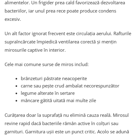
alimentelor. Un frigider prea cald favorizează dezvoltarea
bacteriilor, iar unul prea rece poate produce condens
excesiv.
Un alt factor ignorat frecvent este circulația aerului. Rafturile
supraîncărcate împiedică ventilarea corectă și mențin
mirosurile captive în interior.
Cele mai comune surse de miros includ:
brânzeturi păstrate neacoperite
carne sau pește crud ambalat necorespunzător
legume alterate în sertare
mâncare gătită uitată mai multe zile
Curățarea doar la suprafață nu elimină cauza reală. Mirosul
revine rapid dacă bacteriile rămân active în colțuri sau
garnituri. Garnitura ușii este un punct critic. Acolo se adună