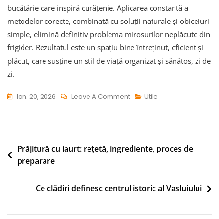
bucătărie care inspiră curățenie. Aplicarea constantă a
metodelor corecte, combinată cu soluții naturale și obiceiuri
simple, elimină definitiv problema mirosurilor neplăcute din
frigider. Rezultatul este un spațiu bine întreținut, eficient și
plăcut, care susține un stil de viață organizat și sănătos, zi de
zi.
On
Ian. 20, 2026
Leave A Comment
Utile
Cum
Elimini
Mirosurile
Neplăcute
Navigare
Prăjitură cu iaurt: rețetă, ingrediente, proces de
Din
preparare
în
Frigider
articole
Ce clădiri definesc centrul istoric al Vasluiului