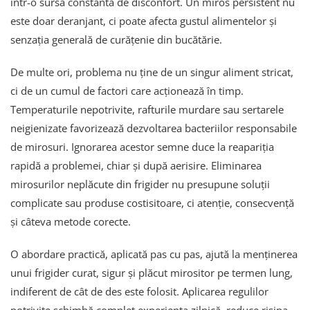
într-o sursă constantă de disconfort. Un miros persistent nu
este doar deranjant, ci poate afecta gustul alimentelor și
senzația generală de curățenie din bucătărie.
De multe ori, problema nu ține de un singur aliment stricat,
ci de un cumul de factori care acționează în timp.
Temperaturile nepotrivite, rafturile murdare sau sertarele
neigienizate favorizează dezvoltarea bacteriilor responsabile
de mirosuri. Ignorarea acestor semne duce la reapariția
rapidă a problemei, chiar și după aerisire. Eliminarea
mirosurilor neplăcute din frigider nu presupune soluții
complicate sau produse costisitoare, ci atenție, consecvență
și câteva metode corecte.
O abordare practică, aplicată pas cu pas, ajută la menținerea
unui frigider curat, sigur și plăcut mirositor pe termen lung,
indiferent de cât de des este folosit. Aplicarea regulilor