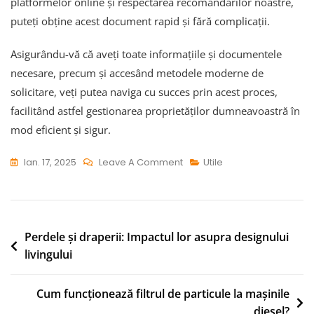
platformelor online și respectarea recomandărilor noastre,
puteți obține acest document rapid și fără complicații.
Asigurându-vă că aveți toate informațiile și documentele
necesare, precum și accesând metodele moderne de
solicitare, veți putea naviga cu succes prin acest proces,
facilitând astfel gestionarea proprietăților dumneavoastră în
mod eficient și sigur.
On
Ian. 17, 2025
Leave A Comment
Utile
Cum
Să
Obții
Un
Navigare
Perdele și draperii: Impactul lor asupra designului
Extras
livingului
în
De
articole
Carte
Cum funcționează filtrul de particule la mașinile
Funciară
diesel?