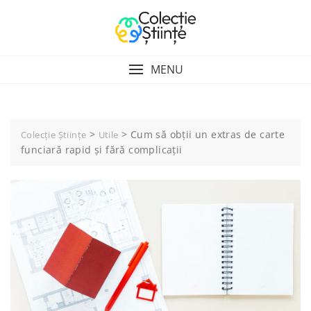
Skip
to
content
MENU
>
>
Cum să obții un extras de carte
Colecție Științe
Utile
funciară rapid și fără complicații