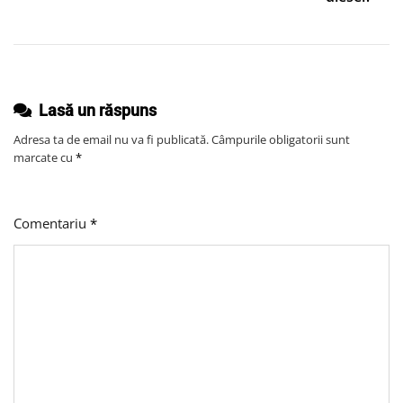
Rapid
Și
Fără
Complicații
Lasă un răspuns
Adresa ta de email nu va fi publicată.
Câmpurile obligatorii sunt
marcate cu
*
Comentariu
*