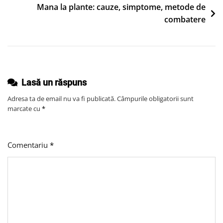
Reguli
Mana la plante: cauze, simptome, metode de
articole
De
combatere
Bază
Lasă un răspuns
Adresa ta de email nu va fi publicată.
Câmpurile obligatorii sunt
marcate cu
*
Comentariu
*