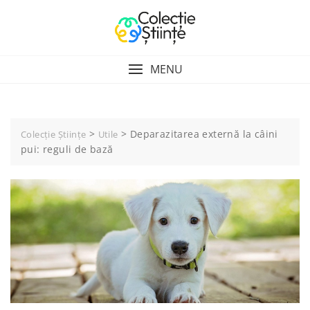
Skip
to
content
MENU
>
>
Deparazitarea externă la câini
Colecție Științe
Utile
pui: reguli de bază