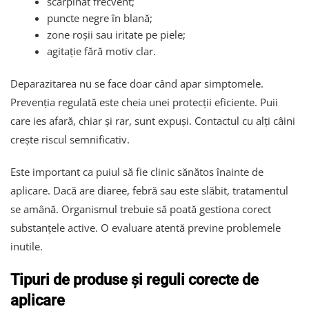
scărpinat frecvent;
puncte negre în blană;
zone roșii sau iritate pe piele;
agitație fără motiv clar.
Deparazitarea nu se face doar când apar simptomele.
Prevenția regulată este cheia unei protecții eficiente. Puii
care ies afară, chiar și rar, sunt expuși. Contactul cu alți câini
crește riscul semnificativ.
Este important ca puiul să fie clinic sănătos înainte de
aplicare. Dacă are diaree, febră sau este slăbit, tratamentul
se amână. Organismul trebuie să poată gestiona corect
substanțele active. O evaluare atentă previne problemele
inutile.
Tipuri de produse și reguli corecte de
aplicare