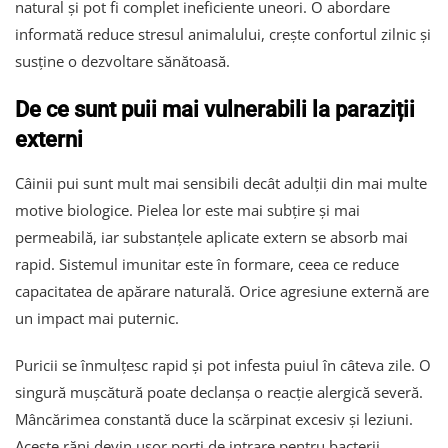
natural și pot fi complet ineficiente uneori. O abordare
informată reduce stresul animalului, crește confortul zilnic și
susține o dezvoltare sănătoasă.
De ce sunt puii mai vulnerabili la paraziții
externi
Câinii pui sunt mult mai sensibili decât adulții din mai multe
motive biologice. Pielea lor este mai subțire și mai
permeabilă, iar substanțele aplicate extern se absorb mai
rapid. Sistemul imunitar este în formare, ceea ce reduce
capacitatea de apărare naturală. Orice agresiune externă are
un impact mai puternic.
Puricii se înmulțesc rapid și pot infesta puiul în câteva zile. O
singură mușcătură poate declanșa o reacție alergică severă.
Mâncărimea constantă duce la scărpinat excesiv și leziuni.
Aceste răni devin ușor porți de intrare pentru bacterii.