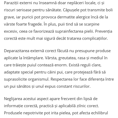
Paraziții externi nu înseamnă doar neplăceri locale, ci și
riscuri serioase pentru sănătate. Căpușele pot transmite boli
grave, iar puricii pot provoca dermatite alergice încă de la
vârste foarte fragede. În plus, puii tind să se scarpine
excesiv, ceea ce favorizează suprainfectarea pielii. Prevenția
corectă este mult mai sigură decât tratarea complicațiilor.
Deparazitarea externă corect făcută nu presupune produse
aplicate la întâmplare. Vârsta, greutatea, rasa și mediul în
care trăiește puiul contează enorm. Există reguli clare,
adaptate special pentru câini pui, care protejează fără să
suprasolicite organismul. Respectarea lor face diferența între
un pui sănătos și unul expus constant riscurilor.
Neglijarea acestui aspect apare frecvent din lipsă de
informație corectă, practică și aplicabilă zilnic corect.
Produsele nepotrivite pot irita pielea, pot afecta echilibrul