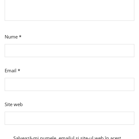
Nume
*
Email
*
Site web
Salvează-mi numele, emailul și site-ul web în acest