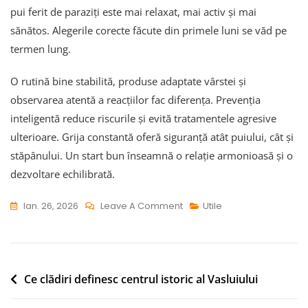
pui ferit de paraziți este mai relaxat, mai activ și mai
sănătos. Alegerile corecte făcute din primele luni se văd pe
termen lung.
O rutină bine stabilită, produse adaptate vârstei și
observarea atentă a reacțiilor fac diferența. Prevenția
inteligentă reduce riscurile și evită tratamentele agresive
ulterioare. Grija constantă oferă siguranță atât puiului, cât și
stăpânului. Un start bun înseamnă o relație armonioasă și o
dezvoltare echilibrată.
On
Ian. 26, 2026
Leave A Comment
Utile
Deparazitarea
Externă
La
Câini
Navigare
Ce clădiri definesc centrul istoric al Vasluiului
Pui:
în