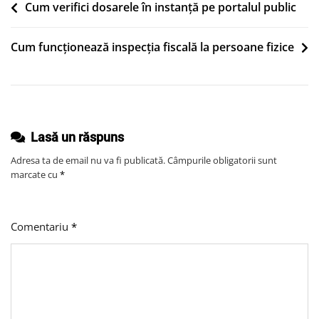
Unei
Navigare
Cum verifici dosarele în instanță pe portalul public
Afaceri
în
Mici
Cum funcționează inspecția fiscală la persoane fizice
articole
Lasă un răspuns
Adresa ta de email nu va fi publicată.
Câmpurile obligatorii sunt
marcate cu
*
Comentariu
*