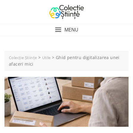
Skip
to
content
MENU
>
>
Ghid pentru digitalizarea unei
Colecție Științe
Utile
afaceri mici