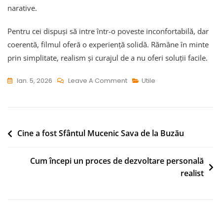
narative.
Pentru cei dispuși să intre într-o poveste inconfortabilă, dar
coerentă, filmul oferă o experiență solidă. Rămâne în minte
prin simplitate, realism și curajul de a nu oferi soluții facile.
On
Ian. 5, 2026
Leave A Comment
Utile
Recenzie
The
Fakenapping
De
Navigare
Cine a fost Sfântul Mucenic Sava de la Buzău
Pe
în
Netflix:
Cum începi un proces de dezvoltare personală
articole
Rezumat,
realist
Păreri
Și
Date