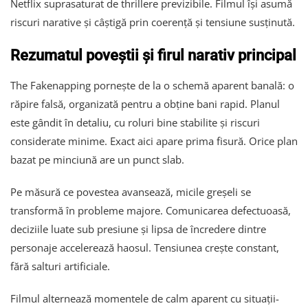
Netflix suprasaturat de thrillere previzibile. Filmul își asumă
riscuri narative și câștigă prin coerență și tensiune susținută.
Rezumatul poveștii și firul narativ principal
The Fakenapping pornește de la o schemă aparent banală: o
răpire falsă, organizată pentru a obține bani rapid. Planul
este gândit în detaliu, cu roluri bine stabilite și riscuri
considerate minime. Exact aici apare prima fisură. Orice plan
bazat pe minciună are un punct slab.
Pe măsură ce povestea avansează, micile greșeli se
transformă în probleme majore. Comunicarea defectuoasă,
deciziile luate sub presiune și lipsa de încredere dintre
personaje accelerează haosul. Tensiunea crește constant,
fără salturi artificiale.
Filmul alternează momentele de calm aparent cu situații-