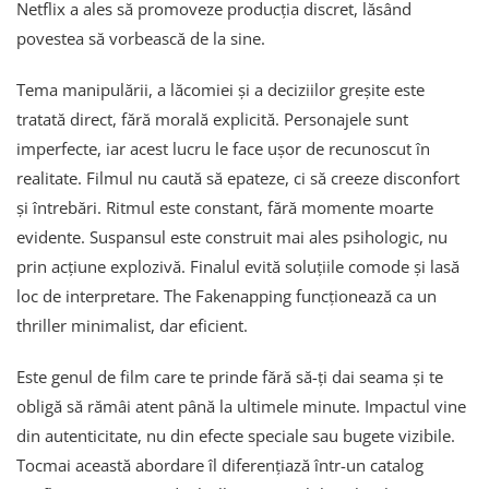
Netflix a ales să promoveze producția discret, lăsând
povestea să vorbească de la sine.
Tema manipulării, a lăcomiei și a deciziilor greșite este
tratată direct, fără morală explicită. Personajele sunt
imperfecte, iar acest lucru le face ușor de recunoscut în
realitate. Filmul nu caută să epateze, ci să creeze disconfort
și întrebări. Ritmul este constant, fără momente moarte
evidente. Suspansul este construit mai ales psihologic, nu
prin acțiune explozivă. Finalul evită soluțiile comode și lasă
loc de interpretare. The Fakenapping funcționează ca un
thriller minimalist, dar eficient.
Este genul de film care te prinde fără să-ți dai seama și te
obligă să rămâi atent până la ultimele minute. Impactul vine
din autenticitate, nu din efecte speciale sau bugete vizibile.
Tocmai această abordare îl diferențiază într-un catalog