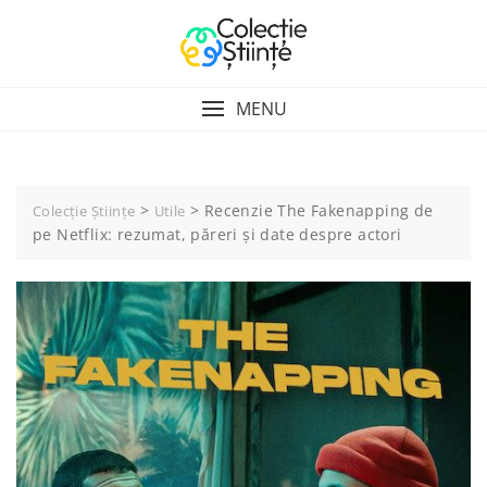
Skip
to
content
MENU
>
>
Recenzie The Fakenapping de
Colecție Științe
Utile
pe Netflix: rezumat, păreri și date despre actori