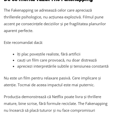
The Fakenapping se adresează celor care apreciază
thrillerele psihologice, nu acțiunea explozivă. Filmul pune
accent pe consecințele deciziilor și pe fragilitatea planurilor
aparent perfecte.
Este recomandat dacă:
îți plac poveștile realiste, fără artificii
cauți un film care provoacă, nu doar distrează
apreciezi interpretările subtile și tensiunea constantă
Nu este un film pentru relaxare pasivă. Cere implicare și
atenție. Tocmai de aceea impactul este mai puternic.
Producția demonstrează că Netflix poate livra și thrillere
mature, bine scrise, fără formule reciclate. The Fakenapping
nu încearcă să placă tuturor și nu face compromisuri