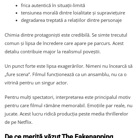
frica autentică în situații-limită
tensiunea morală dintre loialitate și supraviețuire
degradarea treptată a relațiilor dintre personaje
Chimia dintre protagoniști este credibilă. Se simte trecutul
comun și lipsa de încredere care apare pe parcurs. Acest
detaliu contribuie major la realismul poveștii.
Un punct forte este lipsa exagerărilor. Nimeni nu încearcă să
„fure scena”. Filmul funcționează ca un ansamblu, nu ca o
vitrină pentru un singur actor.
Pentru mulți spectatori, interpretarea este principalul motiv
pentru care filmul rămâne memorabil. Emoțiile par reale, nu
jucate. Acest lucru ridică producția peste media thrillerelor
de pe Netflix.
De ce merită văzut The Fakenapping