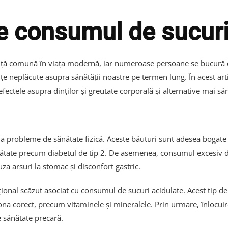
 consumul de sucuri
ță comună în viața modernă, iar numeroase persoane se bucură de 
nțe neplăcute asupra sănătății noastre pe termen lung. În acest a
 efectele asupra dinților și greutate corporală și alternative mai s
a probleme de sănătate fizică. Aceste băuturi sunt adesea bogate î
nătate precum diabetul de tip 2. De asemenea, consumul excesiv de
za arsuri la stomac și disconfort gastric.
țional scăzut asociat cu consumul de sucuri acidulate. Acest tip de
na corect, precum vitaminele și mineralele. Prin urmare, înlocuir
e sănătate precară.