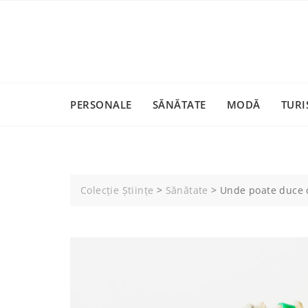
Skip
to
content
PERSONALE
SĂNĂTATE
MODĂ
TURI
Colecție Științe
>
Sănătate
>
Unde poate duce 