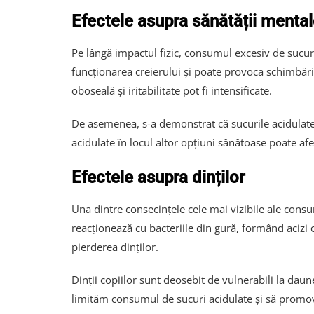
Efectele asupra sănătății menta
Pe lângă impactul fizic, consumul excesiv de sucuri
funcționarea creierului și poate provoca schimbări b
oboseală și iritabilitate pot fi intensificate.
De asemenea, s-a demonstrat că sucurile acidulate p
acidulate în locul altor opțiuni sănătoase poate afec
Efectele asupra dinților
Una dintre consecințele cele mai vizibile ale consu
reacționează cu bacteriile din gură, formând acizi c
pierderea dinților.
Dinții copiilor sunt deosebit de vulnerabili la dau
limităm consumul de sucuri acidulate și să promo