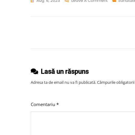
On
Aug. 6, 2023
Leave A Comment
Sănătat
Unde
Poate
Duce
Consumul
Navigare
De
în
Sucuri
articole
Acidulate
Lasă un răspuns
Adresa ta de email nu va fi publicată.
Câmpurile obligatori
Comentariu
*