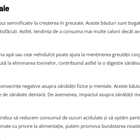
ale
i semnificativ la creșterea în greutate. Aceste băuturi sunt bogat
atisfăcuți. Astfel, tendința de a consuma mai multe calorii decât 
a apă sau ceai neîndulcit poate ajuta la menținerea greutății corp
tă la eliminarea toxinelor, contribuind astfel la o digestie sănăt
nsecințe negative asupra sănătății fizice și mentale. Aceste băut
eme de sănătate dentară. De asemenea, impactul asupra sănătății m
trebui să reducem consumul de sucuri acidulate și să optăm pentr
formate cu privire la alimentație, putem promova bunăstarea noastr