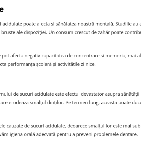
le
 acidulate poate afecta și sănătatea noastră mentală. Studiile au a
ruste ale dispoziției. Un consum crescut de zahăr poate contribui la
ot afecta negativ capacitatea de concentrare și memoria, mai ales 
ta performanța școlară și activitățile zilnice.
mului de sucuri acidulate este efectul devastator asupra sănătății
are erodează smalțul dinților. Pe termen lung, aceasta poate duce l
nele cauzate de sucuri acidulate, deoarece smalțul lor este mai subț
văm igiena orală adecvată pentru a preveni problemele dentare.