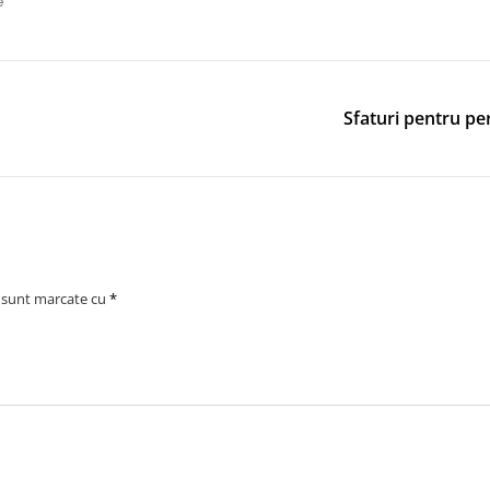
e
Sfaturi pentru pe
i sunt marcate cu
*