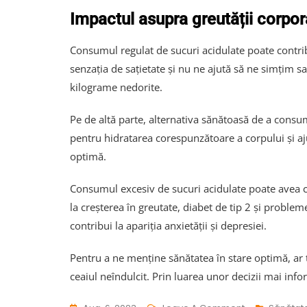
Impactul asupra greutății corpor
Consumul regulat de sucuri acidulate poate contribu
senzația de sațietate și nu ne ajută să ne simțim s
kilograme nedorite.
Pe de altă parte, alternativa sănătoasă de a consum
pentru hidratarea corespunzătoare a corpului și aju
optimă.
Consumul excesiv de sucuri acidulate poate avea co
la creșterea în greutate, diabet de tip 2 și probl
contribui la apariția anxietății și depresiei.
Pentru a ne menține sănătatea în stare optimă, ar 
ceaiul neîndulcit. Prin luarea unor decizii mai in