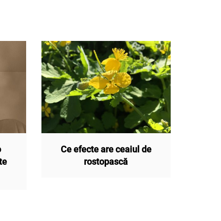
o
Ce efecte are ceaiul de
te
rostopască