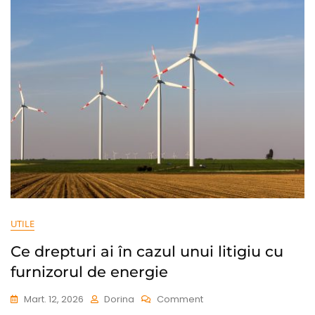
Sunt
Beneficiile
Și
Cum
Se
Folosește
UTILE
Ce drepturi ai în cazul unui litigiu cu
furnizorul de energie
On
Mart. 12, 2026
Dorina
Comment
Ce