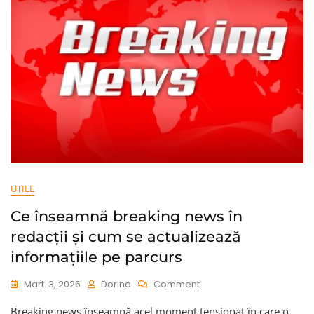
UTILE
Ce înseamnă breaking news în
redacții și cum se actualizează
informațiile pe parcurs
On
Mart. 3, 2026
Dorina
Comment
Ce
Breaking news înseamnă acel moment tensionat în care o
Înseamnă