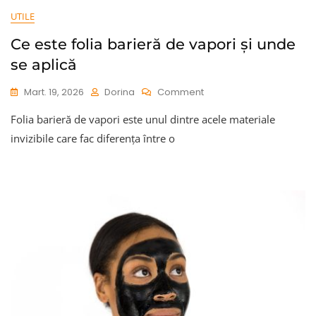
UTILE
Ce este folia barieră de vapori și unde
se aplică
On
Mart. 19, 2026
Dorina
Comment
Ce
Folia barieră de vapori este unul dintre acele materiale
Este
Folia
invizibile care fac diferența între o
Barieră
De
Vapori
Și
Unde
Se
Aplică