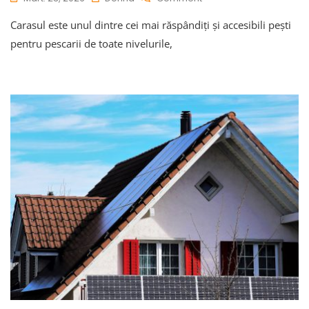
Cum
Carasul este unul dintre cei mai răspândiți și accesibili pești
Se
Face
pentru pescarii de toate nivelurile,
O
Nadă
Pentru
Caras
Din
Ingrediente
Simple