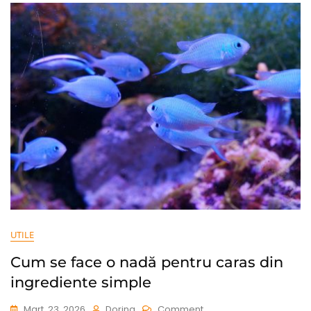
Birou
Confortabile
UTILE
Cum se face o nadă pentru caras din
ingrediente simple
On
Mart. 23, 2026
Dorina
Comment