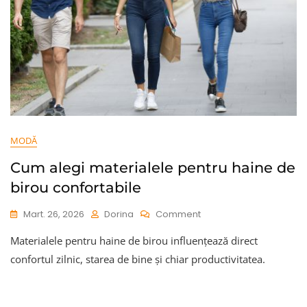
MODĂ
Cum alegi materialele pentru haine de
birou confortabile
On
Mart. 26, 2026
Dorina
Comment
Cum
Materialele pentru haine de birou influențează direct
Alegi
Materialele
confortul zilnic, starea de bine și chiar productivitatea.
Pentru
Haine
De