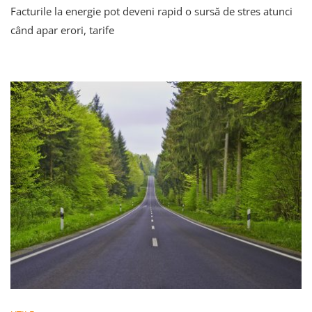
Facturile la energie pot deveni rapid o sursă de stres atunci
Drepturi
Ai
când apar erori, tarife
În
Cazul
Unui
Litigiu
Cu
Furnizorul
De
Energie