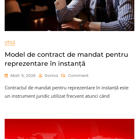
UTILE
Model de contract de mandat pentru
reprezentare în instanță
On
Mart. 5, 2026
Dorina
Comment
Model
Contractul de mandat pentru reprezentare în instanță este
De
Contract
un instrument juridic utilizat frecvent atunci când
De
Mandat
Pentru
Reprezentare
În
Instanță