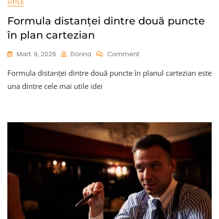
UTILE
Formula distanței dintre două puncte
în plan cartezian
On
Mart. 9, 2026
Dorina
Comment
Formula
Formula distanței dintre două puncte în planul cartezian este
Distanței
Dintre
una dintre cele mai utile idei
Două
Puncte
În
Plan
Cartezian