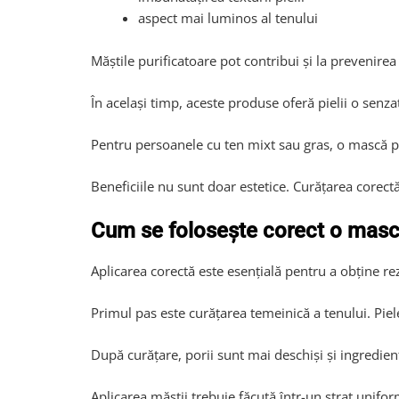
aspect mai luminos al tenului
Măștile purificatoare pot contribui și la prevenirea 
În același timp, aceste produse oferă pielii o senza
Pentru persoanele cu ten mixt sau gras, o mască pur
Beneficiile nu sunt doar estetice. Curățarea corectă
Cum se folosește corect o mască
Aplicarea corectă este esențială pentru a obține rez
Primul pas este curățarea temeinică a tenului. Piel
După curățare, porii sunt mai deschiși și ingrediente
Aplicarea măștii trebuie făcută într-un strat unifor