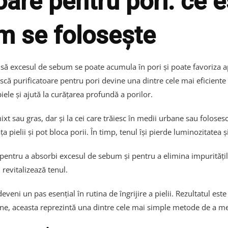
are pentru pori: ce e
um se folosește
nsă excesul de sebum se poate acumula în pori și poate favoriza ap
mască purificatoare pentru pori devine una dintre cele mai eficiente 
iele și ajută la curățarea profundă a porilor.
mixt sau gras, dar și la cei care trăiesc în medii urbane sau folos
 pielii și pot bloca porii. În timp, tenul își pierde luminozitatea 
pentru a absorbi excesul de sebum și pentru a elimina impurități
 revitalizează tenul.
veni un pas esențial în rutina de îngrijire a pielii. Rezultatul este 
ne, aceasta reprezintă una dintre cele mai simple metode de a men