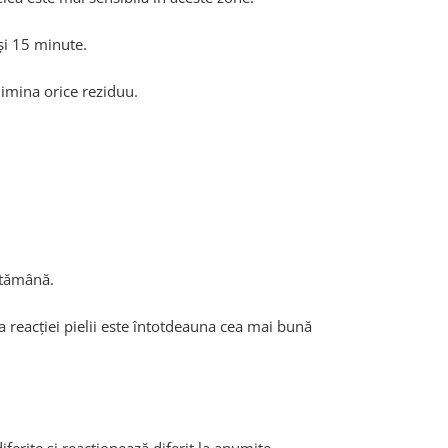
și 15 minute.
limina orice reziduu.
ăptămână.
a reacției pielii este întotdeauna cea mai bună