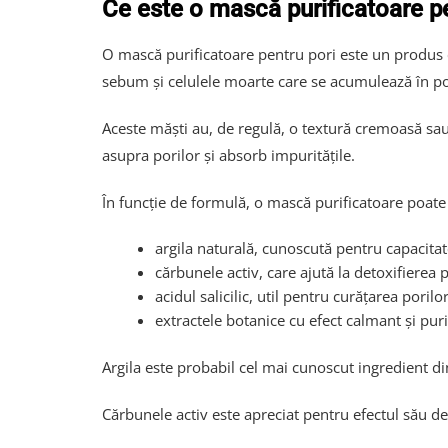
Ce este o mască purificatoare pe
O mască purificatoare pentru pori este un produs c
sebum și celulele moarte care se acumulează în po
Aceste măști au, de regulă, o textură cremoasă sau
asupra porilor și absorb impuritățile.
În funcție de formulă, o mască purificatoare poate 
argila naturală, cunoscută pentru capacit
cărbunele activ, care ajută la detoxifierea pi
acidul salicilic, util pentru curățarea porilo
extractele botanice cu efect calmant și puri
Argila este probabil cel mai cunoscut ingredient di
Cărbunele activ este apreciat pentru efectul său det