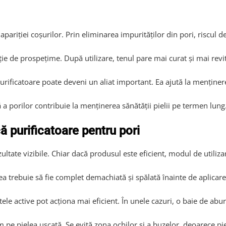
apariției coșurilor. Prin eliminarea impurităților din pori, riscul d
ție de prospețime. După utilizare, tenul pare mai curat și mai revit
ificatoare poate deveni un aliat important. Ea ajută la menținerea 
 a porilor contribuie la menținerea sănătății pielii pe termen lung
 purificatoare pentru pori
ultate vizibile. Chiar dacă produsul este eficient, modul de utilizar
ea trebuie să fie complet demachiată și spălată înainte de aplicare
le active pot acționa mai eficient. În unele cazuri, o baie de aburi
m pe pielea uscată. Se evită zona ochilor și a buzelor, deoarece pi