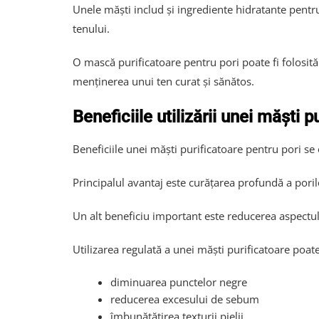
Unele măști includ și ingrediente hidratante pentr
tenului.
O mască purificatoare pentru pori poate fi folosită a
menținerea unui ten curat și sănătos.
Beneficiile utilizării unei măști p
Beneficiile unei măști purificatoare pentru pori se
Principalul avantaj este curățarea profundă a poril
Un alt beneficiu important este reducerea aspectulu
Utilizarea regulată a unei măști purificatoare poate 
diminuarea punctelor negre
reducerea excesului de sebum
îmbunătățirea texturii pielii