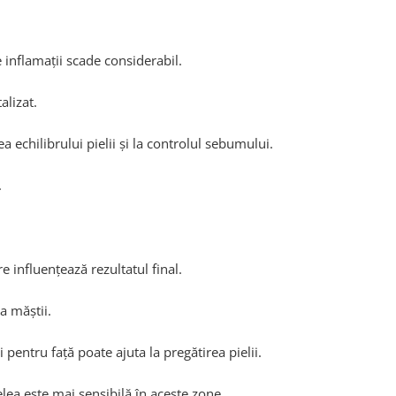
e inflamații scade considerabil.
alizat.
echilibrului pielii și la controlul sebumului.
.
e influențează rezultatul final.
a măștii.
 pentru față poate ajuta la pregătirea pielii.
elea este mai sensibilă în aceste zone.