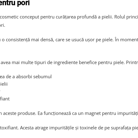
ntru pori
osmetic conceput pentru curățarea profundă a pielii. Rolul princip
ri.
 o consistență mai densă, care se usucă ușor pe piele. În momentul
avea mai multe tipuri de ingrediente benefice pentru piele. Printr
atea de a absorbi sebumul
elii
r
fiant
n aceste produse. Ea funcționează ca un magnet pentru impurități și
oxifiant. Acesta atrage impuritățile și toxinele de pe suprafața pie