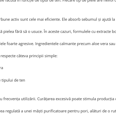
e făcută în funcție de tipul de ten. Fiecare tip de piele are nevoi d
rbune activ sunt cele mai eficiente. Ele absorb sebumul și ajută la
 pielea fără să o usuce. În aceste cazuri, formulele cu extracte bot
lele foarte agresive. Ingredientele calmante precum aloe vera sau m
e respecte câteva principii simple:
ra
 tipului de ten
frecvența utilizării. Curățarea excesivă poate stimula producția d
ea regulată a unei măști purificatoare pentru pori, alături de o rut