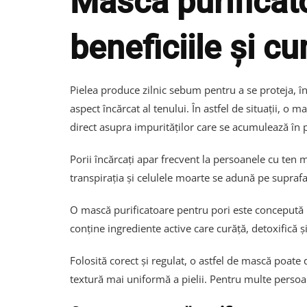
Masca purificato
beneficiile și c
Pielea produce zilnic sebum pentru a se proteja, î
aspect încărcat al tenului. În astfel de situații, o 
direct asupra impurităților care se acumulează în p
Porii încărcați apar frecvent la persoanele cu ten 
transpirația și celulele moarte se adună pe suprafața
O mască purificatoare pentru pori este concepută 
conține ingrediente active care curăță, detoxifică și
Folosită corect și regulat, o astfel de mască poate de
textură mai uniformă a pielii. Pentru multe persoa