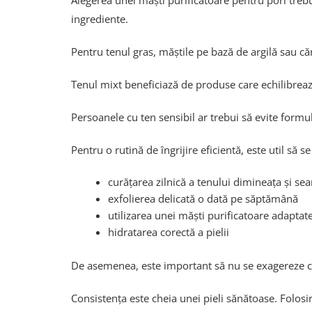
Alegerea unei măști purificatoare pentru pori trebui
ingrediente.
Pentru tenul gras, măștile pe bază de argilă sau că
Tenul mixt beneficiază de produse care echilibrează
Persoanele cu ten sensibil ar trebui să evite formu
Pentru o rutină de îngrijire eficientă, este util să s
curățarea zilnică a tenului dimineața și sea
exfolierea delicată o dată pe săptămână
utilizarea unei măști purificatoare adaptate
hidratarea corectă a pielii
De asemenea, este important să nu se exagereze cu 
Consistența este cheia unei pieli sănătoase. Folosir