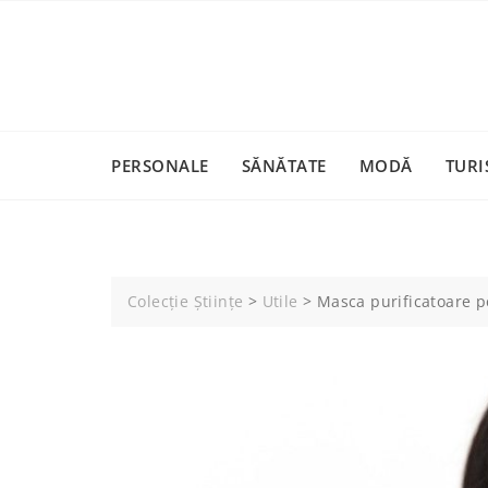
Skip
to
content
PERSONALE
SĂNĂTATE
MODĂ
TURI
Colecție Științe
>
Utile
>
Masca purificatoare pe