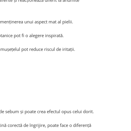
iferite și reacționează diferit la anumite
 menținerea unui aspect mat al pielii.
anice pot fi o alegere inspirată.
ușețelul pot reduce riscul de iritații.
e sebum și poate crea efectul opus celui dorit.
ină corectă de îngrijire, poate face o diferență