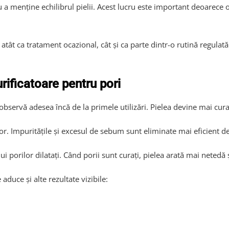
u a menține echilibrul pielii. Acest lucru este important deoarece 
tât ca tratament ocazional, cât și ca parte dintr-o rutină regulată d
urificatoare pentru pori
 observă adesea încă de la primele utilizări. Pielea devine mai cu
or. Impuritățile și excesul de sebum sunt eliminate mai eficient de
i porilor dilatați. Când porii sunt curați, pielea arată mai netedă
aduce și alte rezultate vizibile: