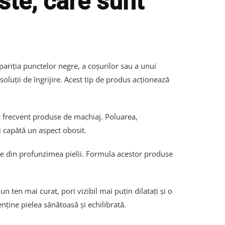
ste, care sunt
ariția punctelor negre, a coșurilor sau a unui
soluții de îngrijire. Acest tip de produs acționează
esc frecvent produse de machiaj. Poluarea,
și capătă un aspect obosit.
le din profunzimea pielii. Formula acestor produse
un ten mai curat, pori vizibil mai puțin dilatați și o
ține pielea sănătoasă și echilibrată.