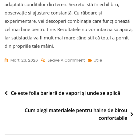
adaptată condițiilor din teren. Secretul stă în echilibru,
observație și ajustare constantă. Cu răbdare și
experimentare, vei descoperi combinația care funcționează
cel mai bine pentru tine. Rezultatele nu vor întârzia să apară,
iar satisfacția va fi mult mai mare când știi că totul a pornit
din propriile tale mâini.
On
Mart. 23, 2026
Leave A Comment
Utile
Cum
Se
Face
O
Navigare
Ce este folia barieră de vapori și unde se aplică
Nadă
în
Pentru
Cum alegi materialele pentru haine de birou
articole
Caras
confortabile
Din
Ingrediente