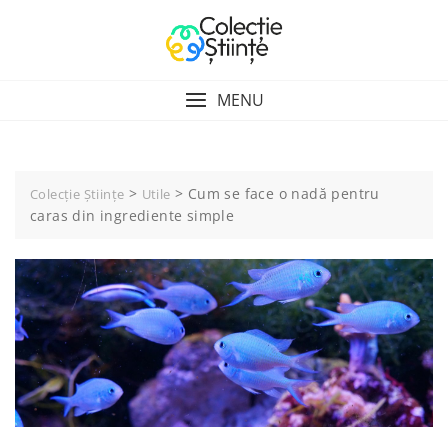
Skip
to
content
MENU
>
>
Cum se face o nadă pentru
Colecție Științe
Utile
caras din ingrediente simple