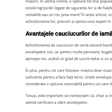
mașinii. În ultima vreme, o opțiune tot mai popula
există îngrijorări legate de siguranța lor și de fia
rentabilă sau un risc prea mare? În acest articol, v
achiziționarea lor, precum și opinia unui expert î
Avantajele cauciucurilor de iar
Achiziționarea de cauciucuri de iarnă second-hand 
anvelopelor noi, iar pentru multe persoane, bugetul
aproape noi, având un grad de uzură redus și un pr
În plus, pentru cei care folosesc mașina doar ocaz
suficiente pentru a face față iernii. Unele anvelop
considerate o opțiune rezonabilă pentru cei care 
Totuși, este important să menționăm că, chiar și în a
atentă verificare a stării anvelopelor.