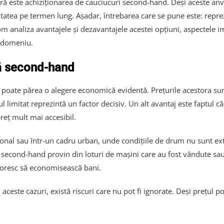
ră este achiziționarea de cauciucuri second-hand. Deși aceste anv
bilitatea pe termen lung. Așadar, întrebarea care se pune este: rep
om analiza avantajele și dezavantajele acestei opțiuni, aspectele i
n domeniu.
nă second-hand
poate părea o alegere economică evidentă. Prețurile acestora sunt
 limitat reprezintă un factor decisiv. Un alt avantaj este faptul c
eț mult mai accesibil.
ional sau într-un cadru urban, unde condițiile de drum nu sunt ext
e second-hand provin din loturi de mașini care au fost vândute sau
doresc să economisească bani.
ceste cazuri, există riscuri care nu pot fi ignorate. Deși prețul po