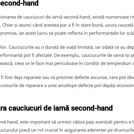
 second-hand
ționarea de cauciucuri de iarnă second-hand, există numeroase risc
 Chiar și atunci când acestea par a fi în stare bună, uzura cauzată 
romise, iar acest lucru se poate reflecta în performanțele lor sc
lor. Cauciucurile au o durată de viață limitată, iar odată ce au dep
performanță pot fi afectate. De exemplu, cauciucurile de iarnă își pi
ască, ceea ce le face mai periculoase în condiții de temperaturi 
fi fost deja reparate sau să prezinte defecte ascunse, care pot dev
r costurile de reparare a unei anvelope defecte pot depăși economii
ăra cauciucuri de iarnă second-hand
ond-hand, este important să urmezi câțiva pași esențiali pentru a te
cauciucului joacă un rol crucial în asigurarea aderenței pe drumuri