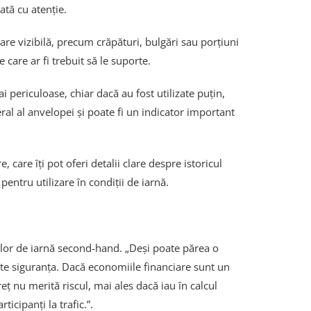
ată cu atenție.
re vizibilă, precum crăpături, bulgări sau porțiuni
 care ar fi trebuit să le suporte.
 periculoase, chiar dacă au fost utilizate puțin,
eral al anvelopei și poate fi un indicator important
are îți pot oferi detalii clare despre istoricul
entru utilizare în condiții de iarnă.
rilor de iarnă second-hand. „Deși poate părea o
ște siguranța. Dacă economiile financiare sunt un
eț nu merită riscul, mai ales dacă iau în calcul
icipanți la trafic.”.