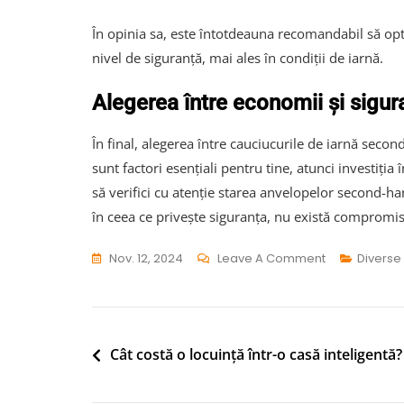
În opinia sa, este întotdeauna recomandabil să opt
nivel de siguranță, mai ales în condiții de iarnă.
Alegerea între economii și sigur
În final, alegerea între cauciucurile de iarnă secon
sunt factori esențiali pentru tine, atunci investiți
să verifici cu atenție starea anvelopelor second-han
în ceea ce privește siguranța, nu există compromis
On
Nov. 12, 2024
Leave A Comment
Diverse
Cauciucurile
De
Iarnă
Second-
Navigare
Cât costă o locuință într-o casă inteligentă?
Hand:
în
O