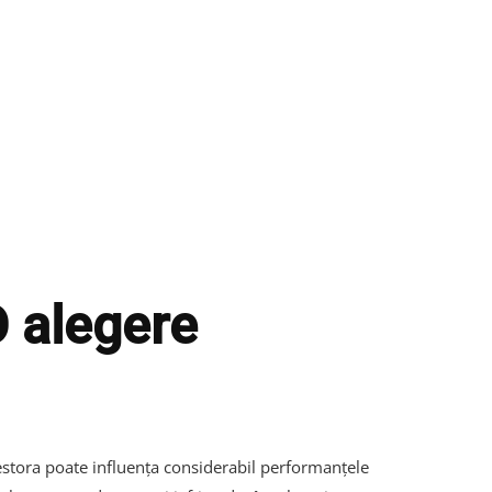
O alegere
cestora poate influența considerabil performanțele