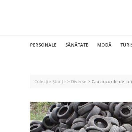
Skip
to
content
PERSONALE
SĂNĂTATE
MODĂ
TURI
Colecție Științe
>
Diverse
>
Cauciucurile de ia