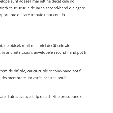
elope sunt adesea mai ieftine decât cele noi,
rezintă cauciucurile de iarnă second-hand o alegere
mportante de care trebuie ținut cont la
, de obicei, mult mai mici decât cele ale
ă, în anumite cazuri, anvelopele second-hand pot fi
rem de dificile, cauciucurile second-hand pot fi
 dezmembrate, iar astfel acestea pot fi
ate fi atractiv, acest tip de achiziție presupune o