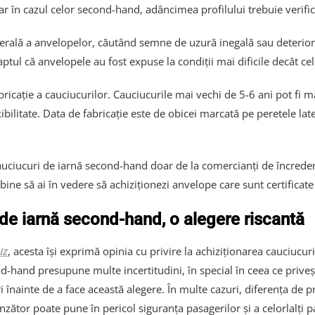
ar în cazul celor second-hand, adâncimea profilului trebuie verific
nerală a anvelopelor, căutând semne de uzură inegală sau deteriora
tul că anvelopele au fost expuse la condiții mai dificile decât cele
icație a cauciucurilor. Cauciucurile mai vechi de 5-6 ani pot fi mai
xibilitate. Data de fabricație este de obicei marcată pe peretele lat
iucuri de iarnă second-hand doar de la comercianți de încredere, c
ne să ai în vedere să achiziționezi anvelope care sunt certificate p
 de iarnă second-hand, o alegere riscantă
iz
, acesta își exprimă opinia cu privire la achiziționarea cauciucu
nd-hand presupune multe incertitudini, în special în ceea ce prive
 înainte de a face această alegere. În multe cazuri, diferența de pr
or poate pune în pericol siguranța pasagerilor și a celorlalți part