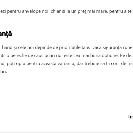
ezi pentru anvelope noi, chiar și la un preț mai mare, pentru a te
anță
d-hand și cele noi depinde de prioritățile tale. Dacă siguranța rut
a într-o pereche de cauciucuri noi este cea mai bună opțiune. Pe de 
d, poți opta pentru această variantă, dar trebuie să ții cont de risc
uri.
Im