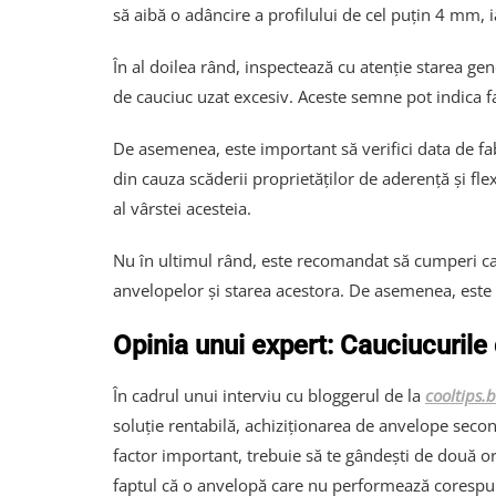
să aibă o adâncire a profilului de cel puțin 4 mm, i
În al doilea rând, inspectează cu atenție starea ge
de cauciuc uzat excesiv. Aceste semne pot indica fap
De asemenea, este important să verifici data de fabr
din cauza scăderii proprietăților de aderență și fle
al vârstei acesteia.
Nu în ultimul rând, este recomandat să cumperi cauc
anvelopelor și starea acestora. De asemenea, este bi
Opinia unui expert: Cauciucurile
În cadrul unui interviu cu bloggerul de la
cooltips.b
soluție rentabilă, achiziționarea de anvelope seco
factor important, trebuie să te gândești de două ori
faptul că o anvelopă care nu performează corespunzăt