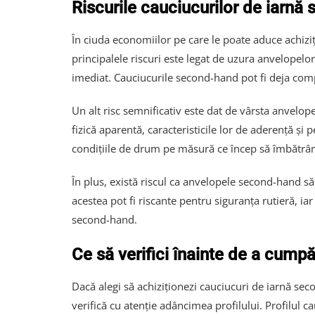
Riscurile cauciucurilor de iarnă
În ciuda economiilor pe care le poate aduce achizi
principalele riscuri este legat de uzura anvelopelor.
imediat. Cauciucurile second-hand pot fi deja comp
Un alt risc semnificativ este dat de vârsta anvelope
fizică aparentă, caracteristicile lor de aderență și 
condițiile de drum pe măsură ce încep să îmbătrâne
În plus, există riscul ca anvelopele second-hand să 
acestea pot fi riscante pentru siguranța rutieră, ia
second-hand.
Ce să verifici înainte de a cump
Dacă alegi să achiziționezi cauciucuri de iarnă sec
verifică cu atenție adâncimea profilului. Profilul 