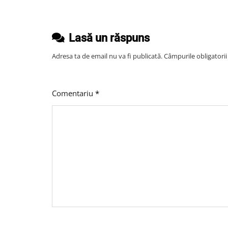
articole
Alegere
Rentabilă
Lasă un răspuns
Sau
Un
Adresa ta de email nu va fi publicată.
Câmpurile obligatori
Risc
Prea
Mare?
Comentariu
*