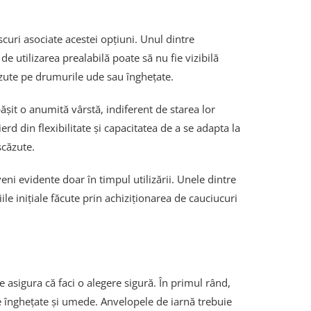
uri asociate acestei opțiuni. Unul dintre
de utilizarea prealabilă poate să nu fie vizibilă
ăzute pe drumurile ude sau înghețate.
ășit o anumită vârstă, indiferent de starea lor
erd din flexibilitate și capacitatea de a se adapta la
scăzute.
eni evidente doar în timpul utilizării. Unele dintre
le inițiale făcute prin achiziționarea de cauciucuri
 asigura că faci o alegere sigură. În primul rând,
le înghețate și umede. Anvelopele de iarnă trebuie