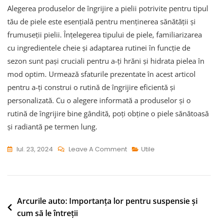
Alegerea produselor de îngrijire a pielii potrivite pentru tipul
tău de piele este esențială pentru menținerea sănătății și
frumuseții pielii. Înțelegerea tipului de piele, familiarizarea
cu ingredientele cheie și adaptarea rutinei în funcție de
sezon sunt pași cruciali pentru a-ți hrăni și hidrata pielea în
mod optim. Urmează sfaturile prezentate în acest articol
pentru a-ți construi o rutină de îngrijire eficientă și
personalizată. Cu o alegere informată a produselor și o
rutină de îngrijire bine gândită, poți obține o piele sănătoasă
și radiantă pe termen lung.
On
Iul. 23, 2024
Leave A Comment
Utile
Cum
Să
Alegi
Produsele
Navigare
Arcurile auto: Importanța lor pentru suspensie și
De
cum să le întreții
în