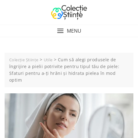
Skip
to
content
MENU
>
>
Cum să alegi produsele de
Colecție Științe
Utile
îngrijire a pielii potrivite pentru tipul tău de piele:
Sfaturi pentru a-ți hrăni și hidrata pielea în mod
optim