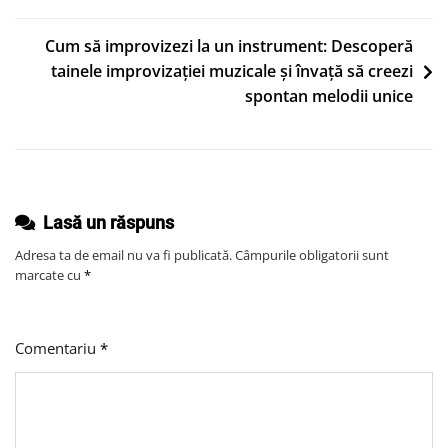
Îngrijire
articole
A
Cum să improvizezi la un instrument: Descoperă
Pielii
tainele improvizației muzicale și învață să creezi
Potrivite
spontan melodii unice
Pentru
Tipul
Tău
De
Lasă un răspuns
Piele:
Sfaturi
Adresa ta de email nu va fi publicată.
Câmpurile obligatorii sunt
Pentru
marcate cu
*
A-
Ți
Comentariu
*
Hrăni
Și
Hidrata
Pielea