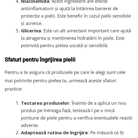
Niacinamida
: Acest ingredient are efecte
antiinflamatorii și ajută la întărirea barierei de
protecție a pielii. Este benefic în cazul pielii sensibile
și acneice.
Glicerina
: Este un alt umectant important care ajută
la atragerea și menținerea hidratării în piele. Este
potrivită pentru pielea uscată și sensibilă.
Sfaturi pentru îngrijirea pielii
Pentru a te asigura că produsele pe care le alegi sunt cele
mai potrivite pentru pielea ta, urmează aceste sfaturi
practice:
Testarea produselor
: Înainte de a aplica un nou
produs pe întreaga față, testează-l pe o mică
porțiune de piele pentru a verifica eventualele reacții
adverse.
Adaptează rutina de îngrijire
: Pe măsură ce îți