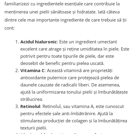
familiarizezi cu ingredientele esențiale care contribuie la
menținerea unei pielii sănătoase și hidratate. Iată câteva
dintre cele mai importante ingrediente de care trebuie să ții
cont:
Acidul hialuronic
: Este un ingredient umectant
excelent care atrage și reține umiditatea în piele. Este
potrivit pentru toate tipurile de piele, dar este
deosebit de benefic pentru pielea uscată.
Vitamina C
: Această vitamină are proprietăți
antioxidante puternice care protejează pielea de
daunele cauzate de radicalii liberi. De asemenea,
ajută la uniformizarea tonului pielii și îmbunătățește
strălucirea.
Retinolul
: Retinolul, sau vitamina A, este cunoscut
pentru efectele sale anti-îmbătrânire. Ajută la
stimularea producției de colagen și la îmbunătățirea
texturii pielii.