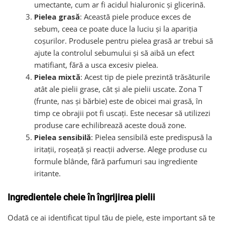
umectante, cum ar fi acidul hialuronic și glicerină.
Pielea grasă
: Această piele produce exces de
sebum, ceea ce poate duce la luciu și la apariția
coșurilor. Produsele pentru pielea grasă ar trebui să
ajute la controlul sebumului și să aibă un efect
matifiant, fără a usca excesiv pielea.
Pielea mixtă
: Acest tip de piele prezintă trăsăturile
atât ale pielii grase, cât și ale pielii uscate. Zona T
(frunte, nas și bărbie) este de obicei mai grasă, în
timp ce obrajii pot fi uscați. Este necesar să utilizezi
produse care echilibrează aceste două zone.
Pielea sensibilă
: Pielea sensibilă este predispusă la
iritații, roșeață și reacții adverse. Alege produse cu
formule blânde, fără parfumuri sau ingrediente
iritante.
Ingredientele cheie în îngrijirea pielii
Odată ce ai identificat tipul tău de piele, este important să te