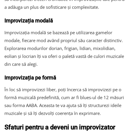
a adăuga un plus de sofisticare și complexitate.
Improvizația modală
Improvizația modală se bazează pe utilizarea gamelor
modale, fiecare mod având propriul său caracter distinctiv.
Explorarea modurilor dorian, frigian, lidian, mixolidian,
eolian și locrian îți va oferi o paletă vastă de culori muzicale
din care să alegi.
Improvizația pe formă
În loc să improvizezi liber, poți încerca să improvizezi pe o
formă muzicală predefinită, cum ar fi blues-ul de 12 măsuri
sau forma AABA. Aceasta te va ajuta să îți structurezi ideile
muzicale și să îți dezvolți coerența în exprimare.
Sfaturi pentru a deveni un improvizator