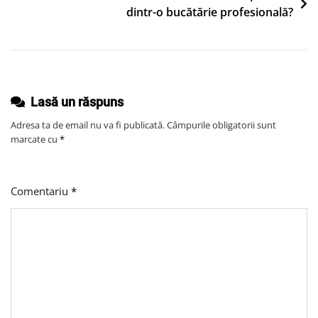
Improvizației
dintr-o bucătărie profesională?
Muzicale
Și
Învață
Să
Lasă un răspuns
Creezi
Spontan
Adresa ta de email nu va fi publicată.
Câmpurile obligatorii sunt
Melodii
marcate cu
*
Unice
Comentariu
*