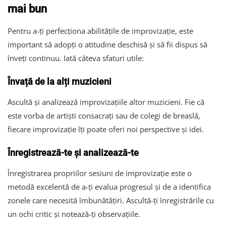
mai bun
Pentru a-ți perfecționa abilitățile de improvizație, este
important să adopți o atitudine deschisă și să fii dispus să
înveți continuu. Iată câteva sfaturi utile:
Învață de la alți muzicieni
Ascultă și analizează improvizațiile altor muzicieni. Fie că
este vorba de artiști consacrați sau de colegi de breaslă,
fiecare improvizație îți poate oferi noi perspective și idei.
Înregistrează-te și analizează-te
Înregistrarea propriilor sesiuni de improvizație este o
metodă excelentă de a-ți evalua progresul și de a identifica
zonele care necesită îmbunătățiri. Ascultă-ți înregistrările cu
un ochi critic și notează-ți observațiile.