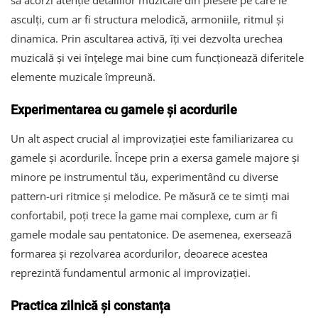
să acorzi atenție detaliilor muzicale din piesele pe care le
asculți, cum ar fi structura melodică, armoniile, ritmul și
dinamica. Prin ascultarea activă, îți vei dezvolta urechea
muzicală și vei înțelege mai bine cum funcționează diferitele
elemente muzicale împreună.
Experimentarea cu gamele și acordurile
Un alt aspect crucial al improvizației este familiarizarea cu
gamele și acordurile. Începe prin a exersa gamele majore și
minore pe instrumentul tău, experimentând cu diverse
pattern-uri ritmice și melodice. Pe măsură ce te simți mai
confortabil, poți trece la game mai complexe, cum ar fi
gamele modale sau pentatonice. De asemenea, exersează
formarea și rezolvarea acordurilor, deoarece acestea
reprezintă fundamentul armonic al improvizației.
Practica zilnică și constanța