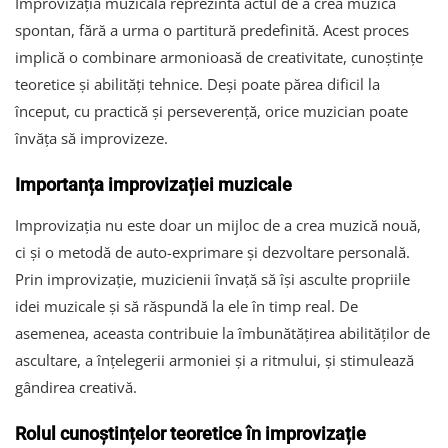
Improvizația muzicală reprezintă actul de a crea muzică
spontan, fără a urma o partitură predefinită. Acest proces
implică o combinare armonioasă de creativitate, cunoștințe
teoretice și abilități tehnice. Deși poate părea dificil la
început, cu practică și perseverență, orice muzician poate
învăța să improvizeze.
Importanța improvizației muzicale
Improvizația nu este doar un mijloc de a crea muzică nouă,
ci și o metodă de auto-exprimare și dezvoltare personală.
Prin improvizație, muzicienii învață să își asculte propriile
idei muzicale și să răspundă la ele în timp real. De
asemenea, aceasta contribuie la îmbunătățirea abilităților de
ascultare, a înțelegerii armoniei și a ritmului, și stimulează
gândirea creativă.
Rolul cunoștințelor teoretice în improvizație