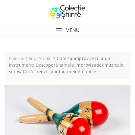
Skip
to
content
MENU
>
>
Cum să improvizezi la un
Colecție Științe
Utile
instrument: Descoperă tainele improvizației muzicale
și învață să creezi spontan melodii unice