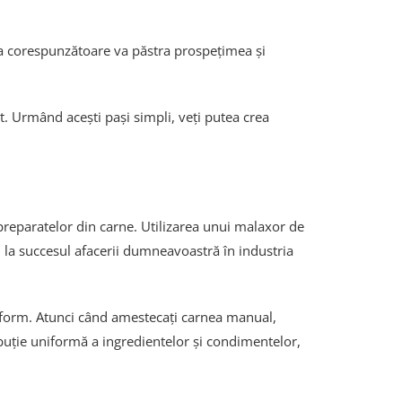
rea corespunzătoare va păstra prospețimea și
t. Urmând acești pași simpli, veți putea crea
reparatelor din carne. Utilizarea unui malaxor de
d la succesul afacerii dumneavoastră în industria
niform. Atunci când amestecați carnea manual,
buție uniformă a ingredientelor și condimentelor,