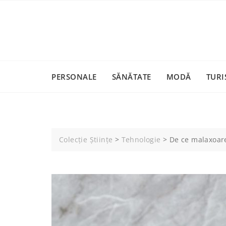
Skip
to
content
PERSONALE
SĂNĂTATE
MODĂ
TURI
Colecție Științe
>
Tehnologie
>
De ce malaxoare