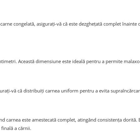
i carne congelată, asigurați-vă că este dezghețată complet înainte 
entimetri. Această dimensiune este ideală pentru a permite malaxor
urați-vă că distribuiți carnea uniform pentru a evita supraîncărcar
când carnea este amestecată complet, atingând consistența dorită. 
finală a cărnii.