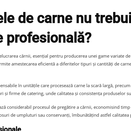
le de carne nu trebui
e profesională?
elucrarea cărnii, esențial pentru producerea unei game variate de
mite amestecarea eficientă a diferitelor tipuri și cantități de car
sabile în unitățile care procesează carne la scară largă, precum 
i și firme de catering, unde calitatea și consistența produselor su
ează considerabil procesul de pregătire a cărnii, economisind tim
suri de umpluturi sau conservanți, îmbunătățind astfel calitatea 
sionale