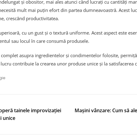
delungat și obositor, mai ales atunci când lucrați cu cantități ma
necesită mult mai puțin efort din partea dumneavoastră. Acest lu
e, crescând productivitatea.
erioară, cu un gust și o textură uniforme. Acest aspect este esenți
entul sau locul în care consumă produsele.
l complet asupra ingredientelor și condimentelor folosite, permițâ
t lucru contribuie la crearea unor produse unice și la satisfacerea c
gie
peră tainele improvizației
Mașini vânzare: Cum să ale
i unice