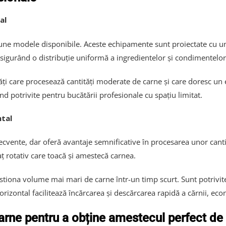
al
ne modele disponibile. Aceste echipamente sunt proiectate cu un 
asigurând o distribuție uniformă a ingredientelor și condimentelor
ți care procesează cantități moderate de carne și care doresc un e
nd potrivite pentru bucătării profesionale cu spațiu limitat.
ntal
ecvente, dar oferă avantaje semnificative în procesarea unor cant
ț rotativ care toacă și amestecă carnea.
stiona volume mai mari de carne într-un timp scurt. Sunt potrivite 
rizontal facilitează încărcarea și descărcarea rapidă a cărnii, eco
arne pentru a obține amestecul perfect de 