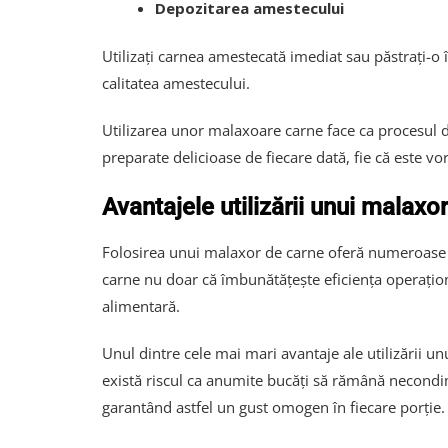
Depozitarea amestecului
Utilizați carnea amestecată imediat sau păstrați-o 
calitatea amestecului.
Utilizarea unor malaxoare carne face ca procesul de
preparate delicioase de fiecare dată, fie că este vor
Avantajele utilizării unui malaxo
Folosirea unui malaxor de carne oferă numeroase a
carne nu doar că îmbunătățește eficiența operațion
alimentară.
Unul dintre cele mai mari avantaje ale utilizării 
există riscul ca anumite bucăți să rămână necondi
garantând astfel un gust omogen în fiecare porție.