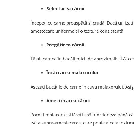
Selectarea cărnii
Începeți cu carne proaspătă și crudă. Dacă utilizaț
amestecare uniformă și o textură consistentă.
Pregătirea cărnii
Tăiați carnea în bucăți mici, de aproximativ 1-2 c
Încărcarea malaxorului
Așezați bucățile de carne în cuva malaxorului. Asig
Amestecarea cărnii
Porniți malaxorul și lăsați-l să funcționeze până 
evita supra-amestecarea, care poate afecta textura 