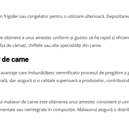
în frigider sau congelator pentru o utilizare ulterioară. Depozita
 obținere a unui amestec uniform și gustos să fie rapid și eficien
ba de cârnați, chiftele sau alte specialități din carne.
r de carne
vantaje care îmbunătățesc semnificativ procesul de pregătire a p
ală, dar asigură și o calitate superioară a produselor, contribuin
unui malaxor de carne este obținerea unui amestec consistent și u
mentate sau neintegrate în compoziție. Malaxorul asigură o distri