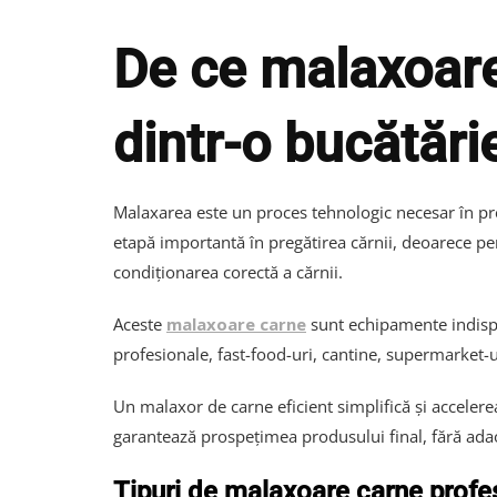
De ce malaxoare
dintr-o bucătări
Malaxarea este un proces tehnologic necesar în pr
etapă importantă în pregătirea cărnii, deoarece per
condiționarea corectă a cărnii.
Aceste
malaxoare carne
sunt echipamente indispen
profesionale, fast-food-uri, cantine, supermarket-ur
Un malaxor de carne eficient simplifică și acceler
garantează prospețimea produsului final, fără adao
Tipuri de malaxoare carne profe