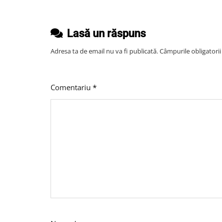
Să
Lipsească
Lasă un răspuns
Dintr-
O
Adresa ta de email nu va fi publicată.
Câmpurile obligatori
Bucătărie
Profesională?
Comentariu
*