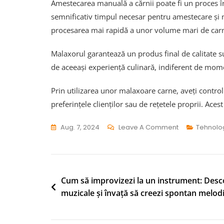
Amestecarea manuală a cărnii poate fi un proces în
semnificativ timpul necesar pentru amestecare și 
procesarea mai rapidă a unor volume mari de carn
Malaxorul garantează un produs final de calitate sup
de aceeași experiență culinară, indiferent de mom
Prin utilizarea unor malaxoare carne, aveți contro
preferințele clienților sau de rețetele proprii. Aces
On
Aug. 7, 2024
Leave A Comment
Tehnolo
De
Ce
Malaxoarele
De
Navigare
Cum să improvizezi la un instrument: Desco
Carne
muzicale și învață să creezi spontan melodi
în
Nu
articole
Trebuie