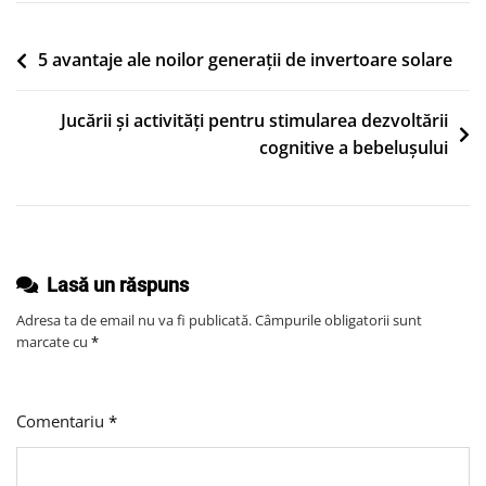
Îți
Igienizezi
Navigare
5 avantaje ale noilor generații de invertoare solare
Corect
în
Telefonul
Jucării și activități pentru stimularea dezvoltării
articole
Mobil
cognitive a bebelușului
Lasă un răspuns
Adresa ta de email nu va fi publicată.
Câmpurile obligatorii sunt
marcate cu
*
Comentariu
*