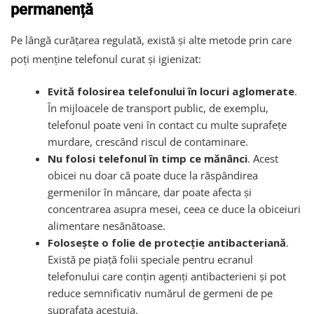
permanență
Pe lângă curățarea regulată, există și alte metode prin care
poți menține telefonul curat și igienizat:
Evită folosirea telefonului în locuri aglomerate
.
În mijloacele de transport public, de exemplu,
telefonul poate veni în contact cu multe suprafețe
murdare, crescând riscul de contaminare.
Nu folosi telefonul în timp ce mănânci
. Acest
obicei nu doar că poate duce la răspândirea
germenilor în mâncare, dar poate afecta și
concentrarea asupra mesei, ceea ce duce la obiceiuri
alimentare nesănătoase.
Folosește o folie de protecție antibacteriană
.
Există pe piață folii speciale pentru ecranul
telefonului care conțin agenți antibacterieni și pot
reduce semnificativ numărul de germeni de pe
suprafața acestuia.