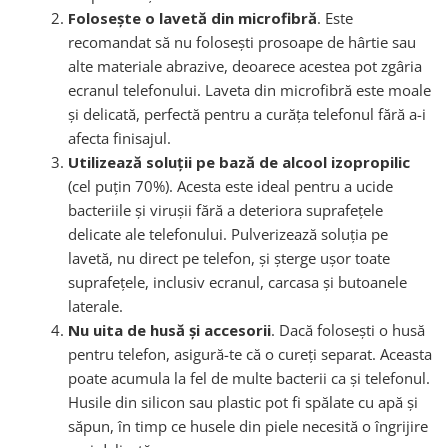
Folosește o lavetă din microfibră
. Este
recomandat să nu folosești prosoape de hârtie sau
alte materiale abrazive, deoarece acestea pot zgâria
ecranul telefonului. Laveta din microfibră este moale
și delicată, perfectă pentru a curăța telefonul fără a-i
afecta finisajul.
Utilizează soluții pe bază de alcool izopropilic
(cel puțin 70%). Acesta este ideal pentru a ucide
bacteriile și virușii fără a deteriora suprafețele
delicate ale telefonului. Pulverizează soluția pe
lavetă, nu direct pe telefon, și șterge ușor toate
suprafețele, inclusiv ecranul, carcasa și butoanele
laterale.
Nu uita de husă și accesorii
. Dacă folosești o husă
pentru telefon, asigură-te că o cureți separat. Aceasta
poate acumula la fel de multe bacterii ca și telefonul.
Husile din silicon sau plastic pot fi spălate cu apă și
săpun, în timp ce husele din piele necesită o îngrijire