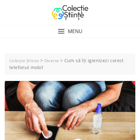
Skip
to
content
MENU
>
>
Cum să îți igienizezi corect
Colecție Științe
Diverse
telefonul mobil