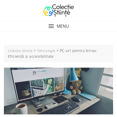
Skip
to
content
MENU
>
>
PC-uri pentru birou:
Colecție Științe
Tehnologie
Eficiență și accesibilitate