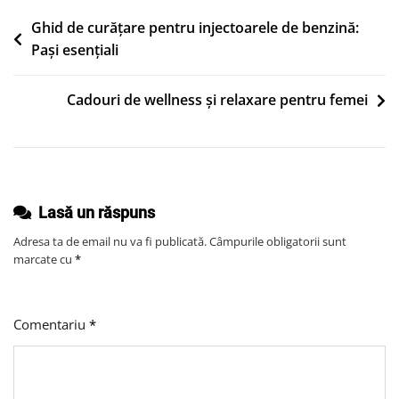
Pentru
Birou:
Navigare
Ghid de curățare pentru injectoarele de benzină:
Eficiență
Pași esențiali
în
Și
articole
Accesibilitate
Cadouri de wellness și relaxare pentru femei
Lasă un răspuns
Adresa ta de email nu va fi publicată.
Câmpurile obligatorii sunt
marcate cu
*
Comentariu
*