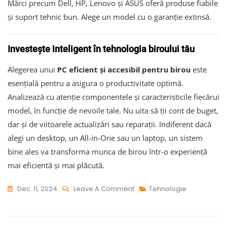
Mărci precum Dell, HP, Lenovo și ASUS oferă produse fiabile
și suport tehnic bun. Alege un model cu o garanție extinsă.
Investește inteligent în tehnologia biroului tău
Alegerea unui
PC eficient și accesibil pentru birou
este
esențială pentru a asigura o productivitate optimă.
Analizează cu atenție componentele și caracteristicile fiecărui
model, în funcție de nevoile tale. Nu uita să ții cont de buget,
dar și de viitoarele actualizări sau reparații. Indiferent dacă
alegi un desktop, un All-in-One sau un laptop, un sistem
bine ales va transforma munca de birou într-o experiență
mai eficientă și mai plăcută.
On
Dec. 11, 2024
Leave A Comment
Tehnologie
PC-
Uri