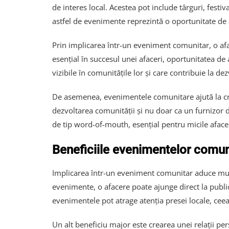
de interes local. Acestea pot include târguri, festiva
astfel de evenimente reprezintă o oportunitate de a-
Prin implicarea într-un eveniment comunitar, o aface
esențial în succesul unei afaceri, oportunitatea de
vizibile în comunitățile lor și care contribuie la de
De asemenea, evenimentele comunitare ajută la crea
dezvoltarea comunității și nu doar ca un furnizor de
de tip word-of-mouth, esențial pentru micile afacer
Beneficiile evenimentelor comun
Implicarea într-un eveniment comunitar aduce multip
evenimente, o afacere poate ajunge direct la publi
evenimentele pot atrage atenția presei locale, ceea
Un alt beneficiu major este crearea unei relații p