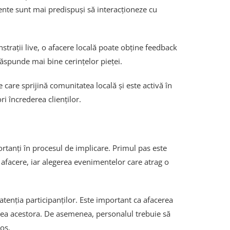
mente sunt mai predispuși să interacționeze cu
trații live, o afacere locală poate obține feedback
răspunde mai bine cerințelor pieței.
care sprijină comunitatea locală și este activă în
i încrederea clienților.
rtanți în procesul de implicare. Primul pas este
 afacere, iar alegerea evenimentelor care atrag o
tenția participanților. Este important ca afacerea
area acestora. De asemenea, personalul trebuie să
nos.