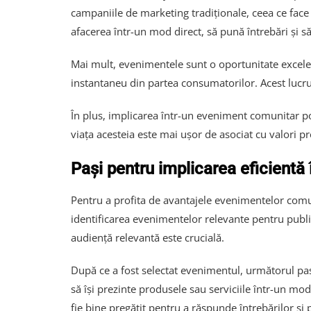
campaniile de marketing tradiționale, ceea ce face 
afacerea într-un mod direct, să pună întrebări și să
Mai mult, evenimentele sunt o oportunitate excelen
instantaneu din partea consumatorilor. Acest lucru 
În plus, implicarea într-un eveniment comunitar po
viața acesteia este mai ușor de asociat cu valori pr
Pași pentru implicarea eficientă
Pentru a profita de avantajele evenimentelor comun
identificarea evenimentelor relevante pentru public
audiență relevantă este crucială.
După ce a fost selectat evenimentul, următorul pas 
să își prezinte produsele sau serviciile într-un m
fie bine pregătit pentru a răspunde întrebărilor și 