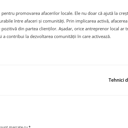
tru promovarea afacerilor locale. Ele nu doar că ajută la creșterea
durabile între afaceri și comunități. Prin implicarea activă, aface
pozitivă din partea clienților. Așadar, orice antreprenor local ar tr
i a contribui la dezvoltarea comunității în care activează.
r
Tehnici d
i sunt marcate cu
*