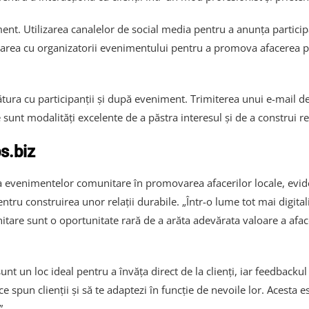
nt. Utilizarea canalelor de social media pentru a anunța partici
orarea cu organizatorii evenimentului pentru a promova afacerea p
gătura cu participanții și după eveniment. Trimiterea unui e-mail 
e sunt modalități excelente de a păstra interesul și de a construi r
s.biz
 evenimentelor comunitare în promovarea afacerilor locale, evid
ntru construirea unor relații durabile. „Într-o lume tot mai digitali
tare sunt o oportunitate rară de a arăta adevărata valoare a aface
 un loc ideal pentru a învăța direct de la clienți, iar feedbackul
i ce spun clienții și să te adaptezi în funcție de nevoile lor. Aces
”