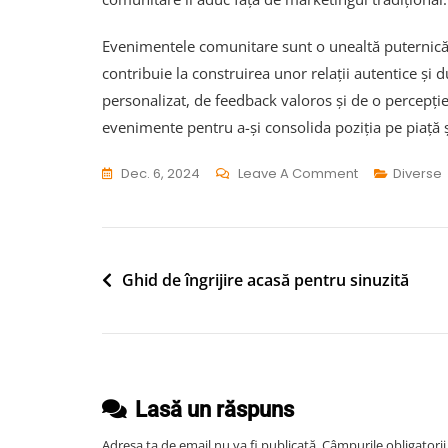
Evenimentele comunitare sunt o unealtă puternică pen
contribuie la construirea unor relații autentice și 
personalizat, de feedback valoros și de o percepție 
evenimente pentru a-și consolida poziția pe piață ș
On
Dec. 6, 2024
Leave A Comment
Diverse
Rolul
Evenimentelo
Comunitare
În
Navigare
Ghid de îngrijire acasă pentru sinuzită
Promovarea
în
Afacerilor
articole
Locale
Lasă un răspuns
Adresa ta de email nu va fi publicată.
Câmpurile obligatori