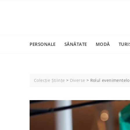
Skip
to
content
PERSONALE
SĂNĂTATE
MODĂ
TURI
Colecție Științe
>
Diverse
>
Rolul evenimentelo