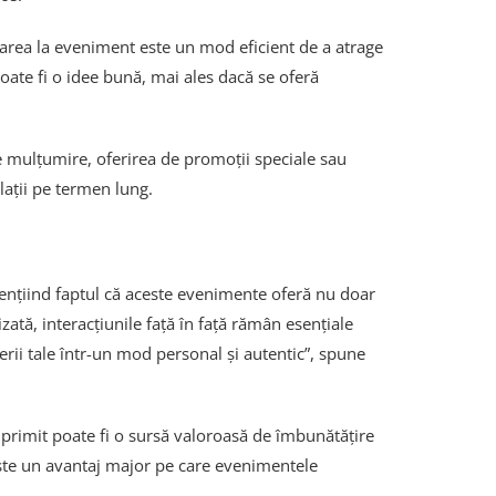
parea la eveniment este un mod eficient de a atrage
oate fi o idee bună, mai ales dacă se oferă
de mulțumire, oferirea de promoții speciale sau
elații pe termen lung.
ențiind faptul că aceste evenimente oferă nu doar
zată, interacțiunile față în față rămân esențiale
rii tale într-un mod personal și autentic”, spune
 primit poate fi o sursă valoroasă de îmbunătățire
ta este un avantaj major pe care evenimentele