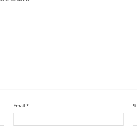
Email
*
S