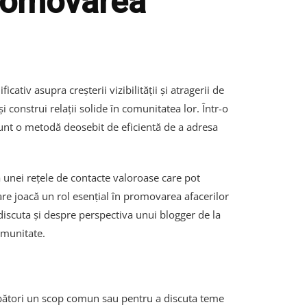
promovarea
iv asupra creșterii vizibilității și atragerii de
și construi relații solide în comunitatea lor. Într-o
sunt o metodă deosebit de eficientă de a adresa
a unei rețele de contacte valoroase care pot
re joacă un rol esențial în promovarea afacerilor
 discuta și despre perspectiva unui blogger de la
omunitate.
bători un scop comun sau pentru a discuta teme