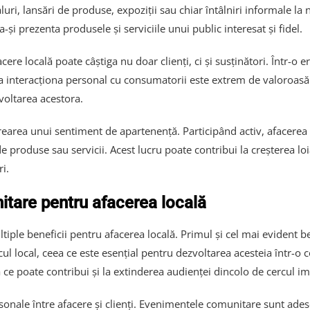
luri, lansări de produse, expoziții sau chiar întâlniri informale la n
și prezenta produsele și serviciile unui public interesat și fidel.
re locală poate câștiga nu doar clienți, ci și susținători. Într-o 
 a interacționa personal cu consumatorii este extrem de valoroasă.
zvoltarea acestora.
rea unui sentiment de apartenență. Participând activ, afacerea lo
 produse sau servicii. Acest lucru poate contribui la creșterea loi
i.
itare pentru afacerea locală
le beneficii pentru afacerea locală. Primul și cel mai evident benef
cul local, ceea ce este esențial pentru dezvoltarea acesteia într
 ce poate contribui și la extinderea audienței dincolo de cercul im
ersonale între afacere și clienți. Evenimentele comunitare sunt ad