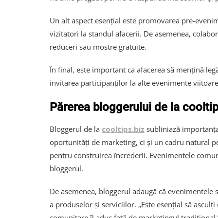
Un alt aspect esențial este promovarea pre-evenime
vizitatori la standul afacerii. De asemenea, colab
reduceri sau mostre gratuite.
În final, este important ca afacerea să mențină le
invitarea participanților la alte evenimente viitoar
Părerea bloggerului de la cooltip
Bloggerul de la
cooltips.biz
subliniază importanța
oportunități de marketing, ci și un cadru natural pe
pentru construirea încrederii. Evenimentele comuni
bloggerul.
De asemenea, bloggerul adaugă că evenimentele sunt
a produselor și serviciilor. „Este esențial să asculț
comunitare îl aduc față de marketingul tradițional.