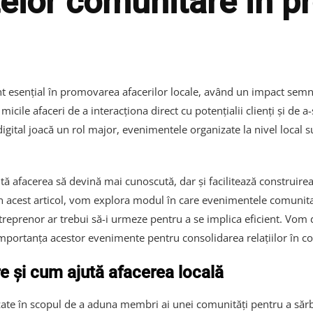
elor comunitare în 
ențial în promovarea afacerilor locale, având un impact semnificat
icile afaceri de a interacționa direct cu potențialii clienți și de a-
igital joacă un rol major, evenimentele organizate la nivel local 
tă afacerea să devină mai cunoscută, dar și facilitează construire
În acest articol, vom explora modul în care evenimentele comunita
antreprenor ar trebui să-i urmeze pentru a se implica eficient. Vom
 importanța acestor evenimente pentru consolidarea relațiilor în c
 și cum ajută afacerea locală
ate în scopul de a aduna membri ai unei comunități pentru a săr