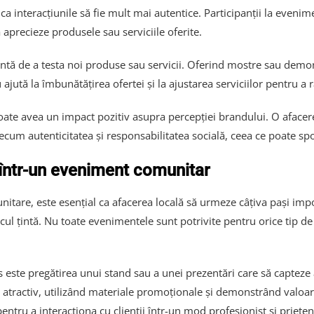
ca interacțiunile să fie mult mai autentice. Participanții la eveni
 aprecieze produsele sau serviciile oferite.
tă de a testa noi produse sau servicii. Oferind mostre sau demons
ajută la îmbunătățirea ofertei și la ajustarea serviciilor pentru a 
ate avea un impact pozitiv asupra percepției brandului. O afacere 
ecum autenticitatea și responsabilitatea socială, ceea ce poate spor
 într-un eveniment comunitar
itare, este esențial ca afacerea locală să urmeze câțiva pași impo
ul țintă. Nu toate evenimentele sunt potrivite pentru orice tip de
este pregătirea unui stand sau a unei prezentări care să capteze a
od atractiv, utilizând materiale promoționale și demonstrând valo
pentru a interacționa cu clienții într-un mod profesionist și priete