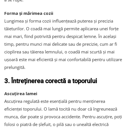
Forma și mărimea cozii
Lungimea și forma cozii influențează puterea și precizia
tăieturilor. O coadă mai lungă permite aplicarea unei forțe
mai mari, fiind potrivită pentru despicat lemne. În același
timp, pentru munci mai delicate sau de precizie, cum ar fi
cioplirea sau tăierea lemnului, o coadă mai scurtă și mai
ușoară este mai eficientă și mai confortabilă pentru utilizare
prelungită.
3. Întreținerea corectă a toporului
Ascuțirea lamei
Ascuțirea regulată este esențială pentru menținerea
eficienței toporului. O lamă tocită nu doar că îngreunează
munca, dar poate și provoca accidente. Pentru ascuțire, poți
folosi o piatră de șlefuit, o pilă sau o unealtă electrică