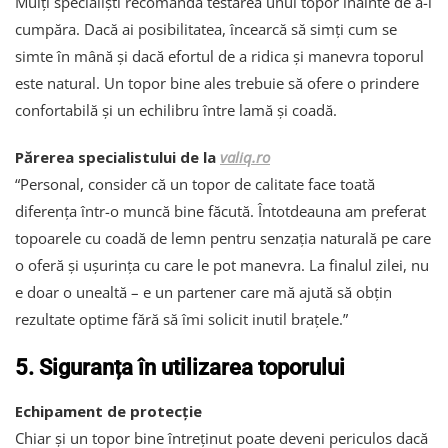
Mulți specialiști recomandă testarea unui topor înainte de a-l
cumpăra. Dacă ai posibilitatea, încearcă să simți cum se
simte în mână și dacă efortul de a ridica și manevra toporul
este natural. Un topor bine ales trebuie să ofere o prindere
confortabilă și un echilibru între lamă și coadă.
Părerea specialistului de la
valiq.ro
“Personal, consider că un topor de calitate face toată
diferența într-o muncă bine făcută. Întotdeauna am preferat
topoarele cu coadă de lemn pentru senzația naturală pe care
o oferă și ușurința cu care le pot manevra. La finalul zilei, nu
e doar o unealtă – e un partener care mă ajută să obțin
rezultate optime fără să îmi solicit inutil brațele.”
5. Siguranța în utilizarea toporului
Echipament de protecție
Chiar și un topor bine întreținut poate deveni periculos dacă