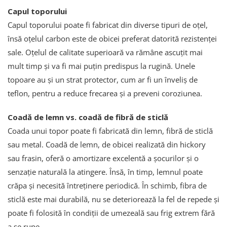
Capul toporului
Capul toporului poate fi fabricat din diverse tipuri de oțel,
însă oțelul carbon este de obicei preferat datorită rezistenței
sale. Oțelul de calitate superioară va rămâne ascuțit mai
mult timp și va fi mai puțin predispus la rugină. Unele
topoare au și un strat protector, cum ar fi un înveliș de
teflon, pentru a reduce frecarea și a preveni coroziunea.
Coadă de lemn vs. coadă de fibră de sticlă
Coada unui topor poate fi fabricată din lemn, fibră de sticlă
sau metal. Coadă de lemn, de obicei realizată din hickory
sau frasin, oferă o amortizare excelentă a șocurilor și o
senzație naturală la atingere. Însă, în timp, lemnul poate
crăpa și necesită întreținere periodică. În schimb, fibra de
sticlă este mai durabilă, nu se deteriorează la fel de repede și
poate fi folosită în condiții de umezeală sau frig extrem fără
a se rupe.