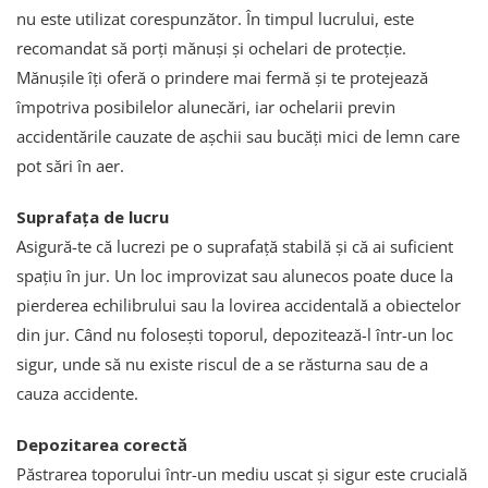
nu este utilizat corespunzător. În timpul lucrului, este
recomandat să porți mănuși și ochelari de protecție.
Mănușile îți oferă o prindere mai fermă și te protejează
împotriva posibilelor alunecări, iar ochelarii previn
accidentările cauzate de așchii sau bucăți mici de lemn care
pot sări în aer.
Suprafața de lucru
Asigură-te că lucrezi pe o suprafață stabilă și că ai suficient
spațiu în jur. Un loc improvizat sau alunecos poate duce la
pierderea echilibrului sau la lovirea accidentală a obiectelor
din jur. Când nu folosești toporul, depozitează-l într-un loc
sigur, unde să nu existe riscul de a se răsturna sau de a
cauza accidente.
Depozitarea corectă
Păstrarea toporului într-un mediu uscat și sigur este crucială