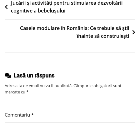
Fiecare
Navigare
Jucării și activități pentru stimularea dezvoltării
Tip
cognitive a bebelușului
în
De
articole
Muncă:
Casele modulare în România: Ce trebuie să știi
Ghid
înainte să construiești
Complet
De
Alegere
Și
Întreținere
Lasă un răspuns
Adresa ta de email nu va fi publicată.
Câmpurile obligatorii sunt
marcate cu
*
Comentariu
*