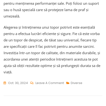
pentru menținerea performanței sale. Poți folosi un suport
sau o husă specială care să protejeze lama de praf și
umezeală.
Alegerea și întreținerea unui topor potrivit este esențială
pentru a efectua lucrări eficiente și sigure. Fie că este vorba
de un topor de despicat, de tăiat sau universal, fiecare tip
are specificații care îl fac potrivit pentru anumite sarcini.
Investiția într-un topor de calitate, din materiale durabile, și
acordarea unei atenții periodice întreținerii acestuia te pot
ajuta să obții rezultate optime și să prelungești durata sa de
viață.
On
Oct. 30, 2024
Leave A Comment
Diverse
Toporul
Potrivit
Pentru