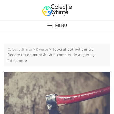
Skip
to
content
MENU
>
>
Toporul potrivit pentru
Colecție Științe
Diverse
fiecare tip de muncă: Ghid complet de alegere și
întreținere