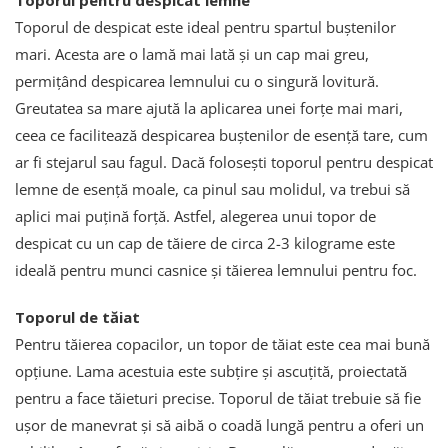
Toporul pentru despicat lemne
Toporul de despicat este ideal pentru spartul buștenilor
mari. Acesta are o lamă mai lată și un cap mai greu,
permițând despicarea lemnului cu o singură lovitură.
Greutatea sa mare ajută la aplicarea unei forțe mai mari,
ceea ce facilitează despicarea buștenilor de esență tare, cum
ar fi stejarul sau fagul. Dacă folosești toporul pentru despicat
lemne de esență moale, ca pinul sau molidul, va trebui să
aplici mai puțină forță. Astfel, alegerea unui topor de
despicat cu un cap de tăiere de circa 2-3 kilograme este
ideală pentru munci casnice și tăierea lemnului pentru foc.
Toporul de tăiat
Pentru tăierea copacilor, un topor de tăiat este cea mai bună
opțiune. Lama acestuia este subțire și ascuțită, proiectată
pentru a face tăieturi precise. Toporul de tăiat trebuie să fie
ușor de manevrat și să aibă o coadă lungă pentru a oferi un