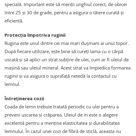
specială. Important este să menții unghiul corect, de obicei
între 25 și 30 de grade, pentru a asigura o tăiere curată și
eficientă.
Protecția împotriva ruginii
Rugina este unul dintre cei mai mari dușmani ai unui topor.
După fiecare utilizare, este bine să cureți lama cu o cârpă
uscată și să aplici un strat subțire de ulei, cum ar fi uleiul de
mașină sau uleiul mineral. Acest strat va împiedica formarea
ruginii și va asigura o suprafață netedă la contactul cu
lemnul.
Întreținerea cozii
Coada de lemn trebuie tratată periodic cu ulei pentru a
preveni uscarea și crăparea. Uleiul de in este o alegere
excelentă pentru a menține elasticitatea și durabilitatea
lemnului. În cazul unei cozi de fibră de sticlă, aceasta nu