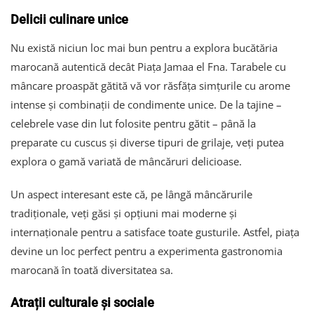
Delicii culinare unice
Nu există niciun loc mai bun pentru a explora bucătăria
marocană autentică decât Piața Jamaa el Fna. Tarabele cu
mâncare proaspăt gătită vă vor răsfăța simțurile cu arome
intense și combinații de condimente unice. De la tajine –
celebrele vase din lut folosite pentru gătit – până la
preparate cu cuscus și diverse tipuri de grilaje, veți putea
explora o gamă variată de mâncăruri delicioase.
Un aspect interesant este că, pe lângă mâncărurile
tradiționale, veți găsi și opțiuni mai moderne și
internaționale pentru a satisface toate gusturile. Astfel, piața
devine un loc perfect pentru a experimenta gastronomia
marocană în toată diversitatea sa.
Atrații culturale și sociale