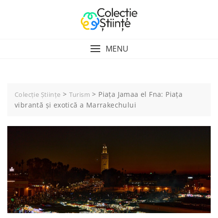
Skip
to
content
MENU
>
>
Piața Jamaa el Fna: Piața
Colecție Științe
Turism
vibrantă și exotică a Marrakechului