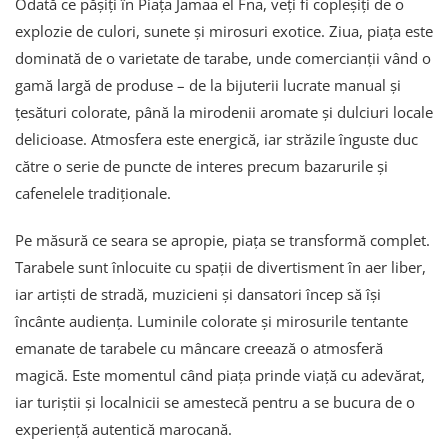
Odată ce pășiți în Piața Jamaa el Fna, veți fi copleșiți de o
explozie de culori, sunete și mirosuri exotice. Ziua, piața este
dominată de o varietate de tarabe, unde comercianții vând o
gamă largă de produse – de la bijuterii lucrate manual și
țesături colorate, până la mirodenii aromate și dulciuri locale
delicioase. Atmosfera este energică, iar străzile înguste duc
către o serie de puncte de interes precum bazarurile și
cafenelele tradiționale.
Pe măsură ce seara se apropie, piața se transformă complet.
Tarabele sunt înlocuite cu spații de divertisment în aer liber,
iar artiști de stradă, muzicieni și dansatori încep să își
încânte audiența. Luminile colorate și mirosurile tentante
emanate de tarabele cu mâncare creează o atmosferă
magică. Este momentul când piața prinde viață cu adevărat,
iar turiștii și localnicii se amestecă pentru a se bucura de o
experiență autentică marocană.