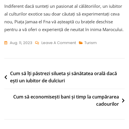
Indiferent dacă sunteți un pasionat al călătoriilor, un iubitor
al culturilor exotice sau doar căutați să experimentați ceva
nou, Piața Jamaa el Fna vă așteaptă cu brațele deschise
pentru a vă oferi o experiență de neuitat în inima Marocului.
On
Aug. 11, 2023
Leave A Comment
Turism
Piața
Jamaa
El
Fna:
Navigare
Cum să îți păstrezi silueta și sănătatea orală dacă
Piața
ești un iubitor de dulciuri
în
Vibrantă
articole
Și
Cum să economisești bani și timp la cumpărarea
Exotică
cadourilor
A
Marrakechului