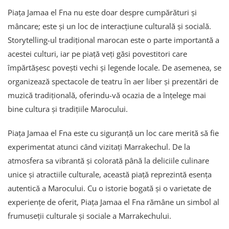
Piața Jamaa el Fna nu este doar despre cumpărături și
mâncare; este și un loc de interacțiune culturală și socială.
Storytelling-ul tradițional marocan este o parte importantă a
acestei culturi, iar pe piață veți găsi povestitori care
împărtășesc povești vechi și legende locale. De asemenea, se
organizează spectacole de teatru în aer liber și prezentări de
muzică tradițională, oferindu-vă ocazia de a înțelege mai
bine cultura și tradițiile Marocului.
Piața Jamaa el Fna este cu siguranță un loc care merită să fie
experimentat atunci când vizitați Marrakechul. De la
atmosfera sa vibrantă și colorată până la deliciile culinare
unice și atractiile culturale, această piață reprezintă esența
autentică a Marocului. Cu o istorie bogată și o varietate de
experiențe de oferit, Piața Jamaa el Fna rămâne un simbol al
frumuseții culturale și sociale a Marrakechului.