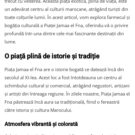
trecut cu vederea. Această piață exotică, plină de viață, este
un adevărat centru al culturii marocane, atrăgând turiști din
toate colțurile lumii. În acest articol, vom explora farmecul și
bogăția culturală a Piaței Jamaa el Fna, oferindu-vă o privire
profundă într-una dintre cele mai fascinante destinații din
lume.
O piață plină de istorie și tradiție
Piața Jamaa el Fna are o istorie bogată ce datează încă din
secolul al XI-lea. Acest loc a fost întotdeauna un centru al
schimbului cultural și comercial, atrăgând negustori, artizani
și artiști din întreaga regiune. În zilele noastre, Piața Jamaa el
Fna păstrează încă aura sa tradițională, fiind o fereastră
către istoria și cultura Marocului.
Atmosfera vibrantă și colorată