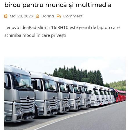
birou pentru muncă și multimedia
On
Mai 20, 2026
Dorina
Comment
Lenovo
Lenovo IdeaPad Slim 5 16IRH10 este genul de laptop care
IdeaPad
Slim
schimbă modul în care privești
5
16IRH10:
Laptopul
Care
Poate
Înlocui
Un
PC
De
Birou
Pentru
Muncă
Și
Multimedia