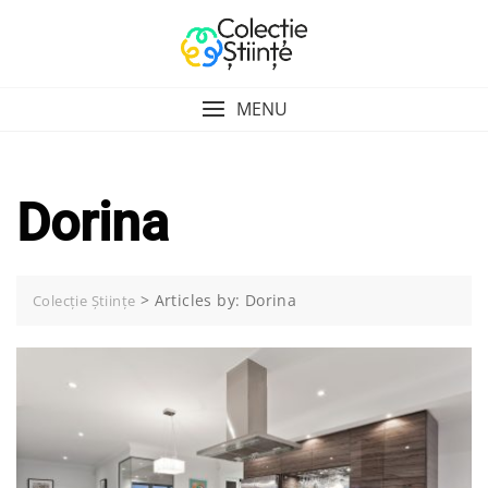
Skip
to
content
MENU
Dorina
>
Articles by: Dorina
Colecție Științe