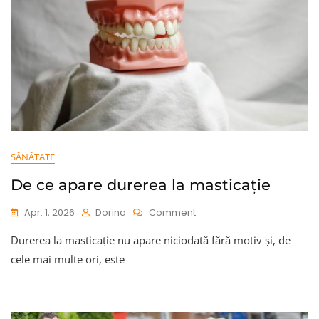
SĂNĂTATE
De ce apare durerea la masticație
On
Apr. 1, 2026
Dorina
Comment
De
Durerea la masticație nu apare niciodată fără motiv și, de
Ce
Apare
cele mai multe ori, este
Durerea
La
Masticație