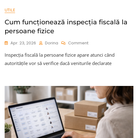
UTILE
Cum funcționează inspecția fiscală la
persoane fizice
On
Apr. 23, 2026
Dorina
Comment
Cum
Inspecția fiscală la persoane fizice apare atunci când
Funcționează
Inspecția
autoritățile vor să verifice dacă veniturile declarate
Fiscală
La
Persoane
Fizice