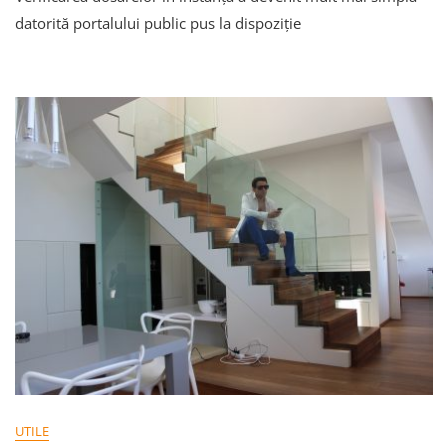
Dosarele
datorită portalului public pus la dispoziție
În
Instanță
Pe
Portalul
Public
UTILE