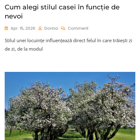
Cum alegi stilul casei în funcție de
nevoi
On
Apr. 15, 2026
Dorina
Comment
Cum
Stilul unei locuințe influențează direct felul în care trăiești zi
Alegi
Stilul
de zi, de la modul
Casei
În
Funcție
De
Nevoi