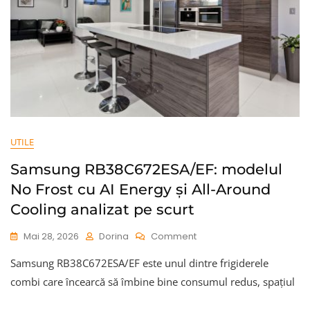
UTILE
Samsung RB38C672ESA/EF: modelul
No Frost cu AI Energy și All-Around
Cooling analizat pe scurt
On
Mai 28, 2026
Dorina
Comment
Samsung
Samsung RB38C672ESA/EF este unul dintre frigiderele
RB38C672ESA/EF:
Modelul
combi care încearcă să îmbine bine consumul redus, spațiul
No
Frost