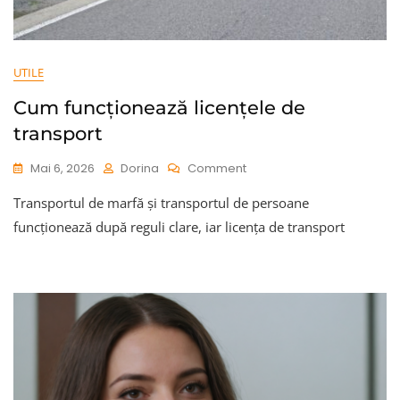
UTILE
Cum funcționează licențele de
transport
On
Mai 6, 2026
Dorina
Comment
Cum
Transportul de marfă și transportul de persoane
Funcționează
Licențele
funcționează după reguli clare, iar licența de transport
De
Transport