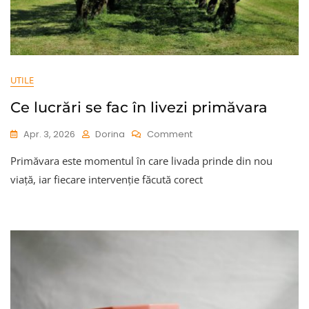
UTILE
Ce lucrări se fac în livezi primăvara
On
Apr. 3, 2026
Dorina
Comment
Ce
Primăvara este momentul în care livada prinde din nou
Lucrări
Se
viață, iar fiecare intervenție făcută corect
Fac
În
Livezi
Primăvara