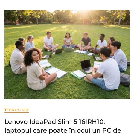
Cu
AI
Energy
Și
All-
Around
Cooling
Analizat
Pe
Scurt
TEHNOLOGIE
Lenovo IdeaPad Slim 5 16IRH10:
laptopul care poate înlocui un PC de