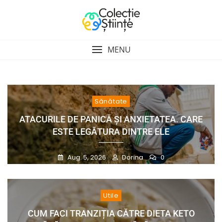
Skip
to
content
MENU
Sănătate
ATACURILE DE PANICĂ ȘI ANXIETATEA. CARE
ESTE LEGĂTURA DINTRE ELE
Aug. 5, 2026
Dorina
0
Utile
CUM FACI TRANZIȚIA CĂTRE DIETA KETO