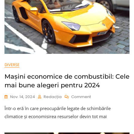
Ameliora
Disconfortul?
DIVERSE
Mașini economice de combustibil: Cele
mai bune alegeri pentru 2024
On
Nov. 14, 2024
Redacția
Comment
Mașini
Într-o eră în care preocupările legate de schimbările
Economice
De
climatice și economisirea resurselor devin tot mai
Combustibil:
Cele
Mai