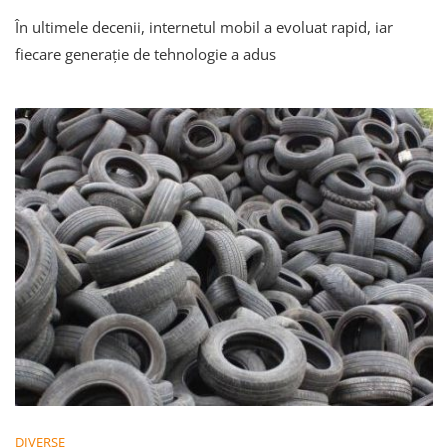
Impactul
În ultimele decenii, internetul mobil a evoluat rapid, iar
5G
Asupra
fiecare generație de tehnologie a adus
Vitezei
Internetului
Mobil
DIVERSE