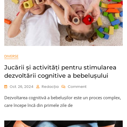
Întreținere
DIVERSE
Jucării și activități pentru stimularea
dezvoltării cognitive a bebelușului
On
Oct. 26, 2024
Redacția
Comment
Jucării
Dezvoltarea cognitivă a bebelușilor este un proces complex,
Și
Activități
care începe încă din primele zile de
Pentru
Stimularea
Dezvoltării
Cognitive