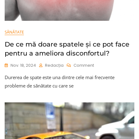
SĂNĂTATE
De ce mă doare spatele și ce pot face
pentru a ameliora disconfortul?
On
Nov. 18, 2024
Redacția
Comment
De
Durerea de spate este una dintre cele mai frecvente
Ce
Mă
probleme de sănătate cu care se
Doare
Spatele
Și
Ce
Pot
Face
Pentru
A