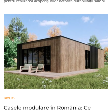
pentru realizarea acoperișurilor datorită durabilității sale și
Acoperișuri
Durabile:
Ghid
Complet
Despre
Această
Învelitoare
DIVERSE
Casele modulare în România: Ce