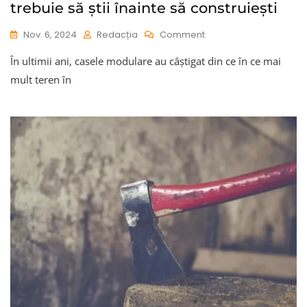
trebuie să știi înainte să construiești
On
Nov. 6, 2024
Redacția
Comment
Casele
În ultimii ani, casele modulare au câștigat din ce în ce mai
Modulare
În
mult teren în
România:
Ce
Trebuie
Să
Știi
Înainte
Să
Construiești