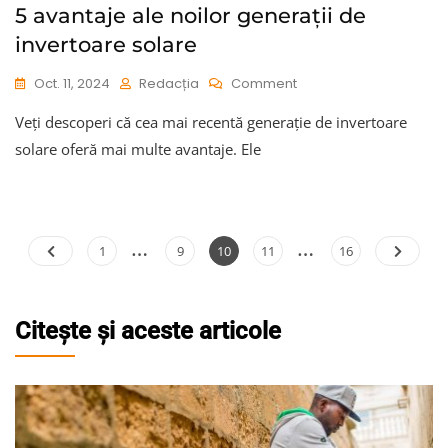
5 avantaje ale noilor generații de
invertoare solare
On
Oct. 11, 2024
Redacția
Comment
5
Veți descoperi că cea mai recentă generație de invertoare
Avantaje
Ale
solare oferă mai multe avantaje. Ele
Noilor
Generații
De
Invertoare
…
…
Solare
Paginație
Page
Page
Page
Page
Page
1
9
10
11
16
articole
Citește și aceste articole