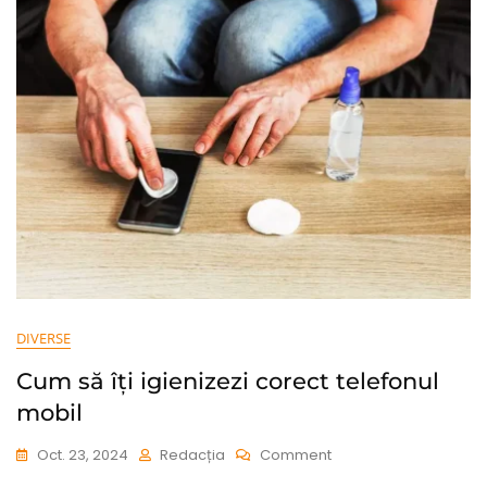
A
Bebelușului
DIVERSE
Cum să îți igienizezi corect telefonul
mobil
On
Oct. 23, 2024
Redacția
Comment
Cum