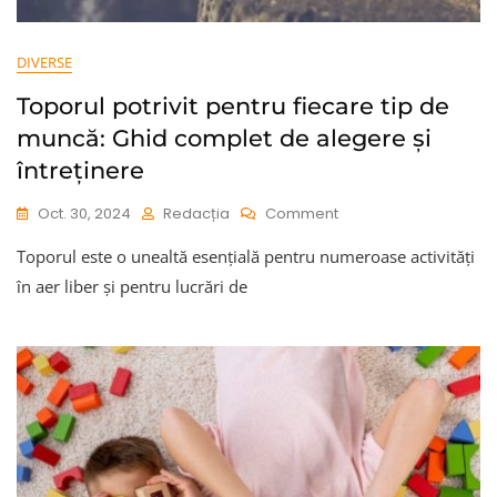
DIVERSE
Toporul potrivit pentru fiecare tip de
muncă: Ghid complet de alegere și
întreținere
On
Oct. 30, 2024
Redacția
Comment
Toporul
Toporul este o unealtă esențială pentru numeroase activități
Potrivit
Pentru
în aer liber și pentru lucrări de
Fiecare
Tip
De
Muncă:
Ghid
Complet
De
Alegere
Și