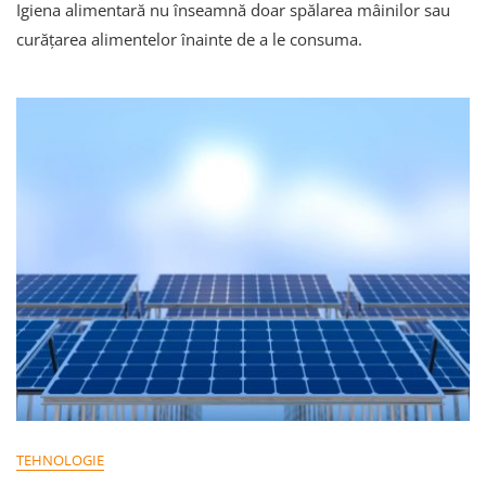
Igiena alimentară nu înseamnă doar spălarea mâinilor sau
Să
Îți
curățarea alimentelor înainte de a le consuma.
Igienizezi
Corect
Telefonul
Mobil
TEHNOLOGIE