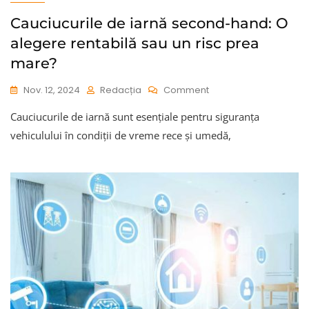
Cauciucurile de iarnă second-hand: O
alegere rentabilă sau un risc prea
mare?
On
Nov. 12, 2024
Redacția
Comment
Cauciucurile
Cauciucurile de iarnă sunt esențiale pentru siguranța
De
Iarnă
vehiculului în condiții de vreme rece și umedă,
Second-
Hand:
O
Alegere
Rentabilă
Sau
Un
Risc
Prea
Mare?