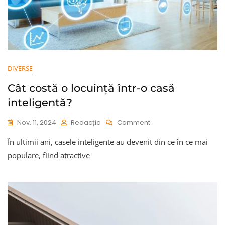
DIVERSE
Cât costă o locuință într-o casă
inteligentă?
On
Nov. 11, 2024
Redacția
Comment
Cât
În ultimii ani, casele inteligente au devenit din ce în ce mai
Costă
O
populare, fiind atractive
Locuință
Într-
O
Casă
Inteligentă?