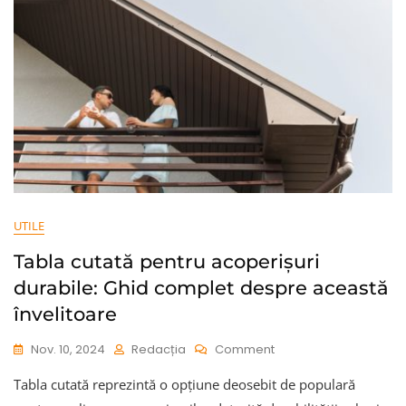
UTILE
Tabla cutată pentru acoperișuri
durabile: Ghid complet despre această
învelitoare
On
Nov. 10, 2024
Redacția
Comment
Tabla
Tabla cutată reprezintă o opțiune deosebit de populară
Cutată
Pentru