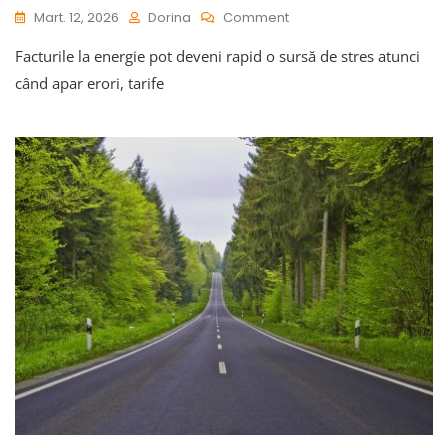
On
Mart. 12, 2026
Dorina
Comment
Ce
Facturile la energie pot deveni rapid o sursă de stres atunci
Drepturi
Ai
când apar erori, tarife
În
Cazul
Unui
Litigiu
Cu
Furnizorul
De
Energie