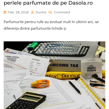
perlele parfumate de pe Dasola.ro
On
Feb. 28, 2026
Dorina
Comment
Diferența
Parfumurile pentru rufe au evoluat mult în ultimii ani, iar
Dintre
Parfumurile
diferența dintre parfumurile lichide și
Lichide
Și
Perlele
Parfumate
De
Pe
Dasola.ro