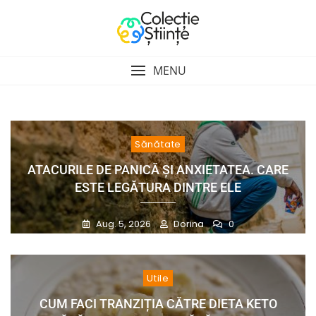
Skip
to
content
MENU
Sănătate
ATACURILE DE PANICĂ ȘI ANXIETATEA. CARE
ESTE LEGĂTURA DINTRE ELE
Aug. 5, 2026
Dorina
0
Utile
CUM FACI TRANZIȚIA CĂTRE DIETA KETO