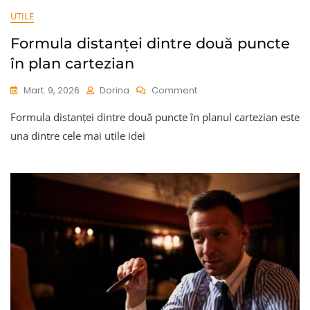
UTILE
Formula distanței dintre două puncte
în plan cartezian
On
Mart. 9, 2026
Dorina
Comment
Formula
Formula distanței dintre două puncte în planul cartezian este
Distanței
Dintre
una dintre cele mai utile idei
Două
Puncte
În
Plan
Cartezian