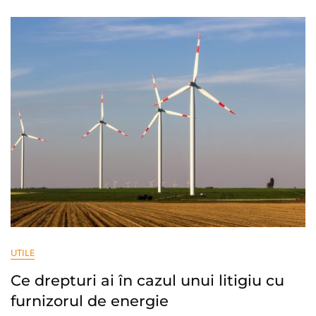
Ce
Este,
Care
Sunt
Beneficiile
Și
Cum
Se
Folosește
UTILE
Ce drepturi ai în cazul unui litigiu cu
furnizorul de energie