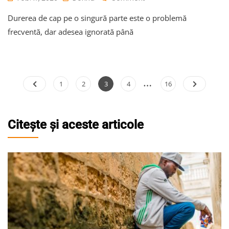
Durerea
Durerea de cap pe o singură parte este o problemă
De
Cap
frecventă, dar adesea ignorată până
Pe
O
Singură
Parte:
…
Ce
Paginație
Page
Page
Page
Page
Page
1
2
3
4
16
Poate
articole
Indica
Citește și aceste articole