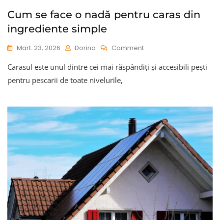
Cum se face o nadă pentru caras din
ingrediente simple
On
Mart. 23, 2026
Dorina
Comment
Cum
Carasul este unul dintre cei mai răspândiți și accesibili pești
Se
Face
pentru pescarii de toate nivelurile,
O
Nadă
Pentru
Caras
Din
Ingrediente
Simple