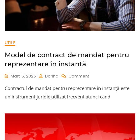
UTILE
Model de contract de mandat pentru
reprezentare în instanță
On
Mart. 5, 2026
Dorina
Comment
Model
Contractul de mandat pentru reprezentare în instanță este
De
Contract
un instrument juridic utilizat frecvent atunci când
De
Mandat
Pentru
Reprezentare
În
Instanță