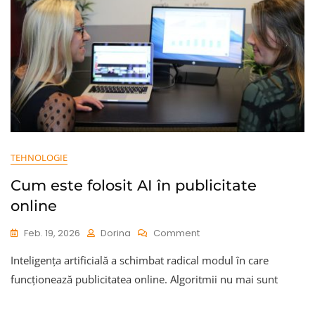
TEHNOLOGIE
Cum este folosit AI în publicitate
online
On
Feb. 19, 2026
Dorina
Comment
Cum
Inteligența artificială a schimbat radical modul în care
Este
Folosit
funcționează publicitatea online. Algoritmii nu mai sunt
AI
În