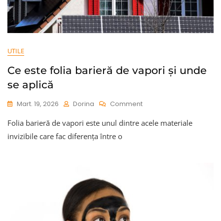
UTILE
Ce este folia barieră de vapori și unde
se aplică
On
Mart. 19, 2026
Dorina
Comment
Ce
Folia barieră de vapori este unul dintre acele materiale
Este
Folia
invizibile care fac diferența între o
Barieră
De
Vapori
Și
Unde
Se
Aplică