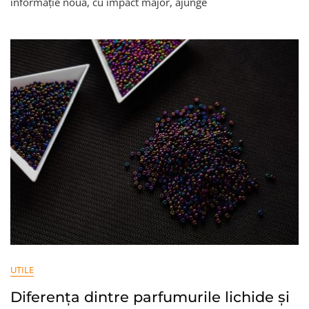
informație nouă, cu impact major, ajunge
News
În
Redacții
Și
Cum
Se
Actualizează
Informațiile
Pe
Parcurs
UTILE
Diferența dintre parfumurile lichide și